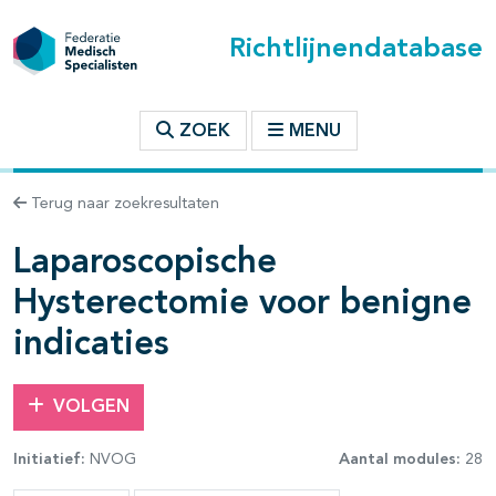
Richtlijnendatabase
t inhoudsopgave
ZOEK
MENU
n binnen deze richtlijn
Terug naar zoekresultaten
Laparoscopische
les openklappen
Hysterectomie voor benigne
indicaties
VOLGEN
Initiatief:
NVOG
Aantal modules:
28