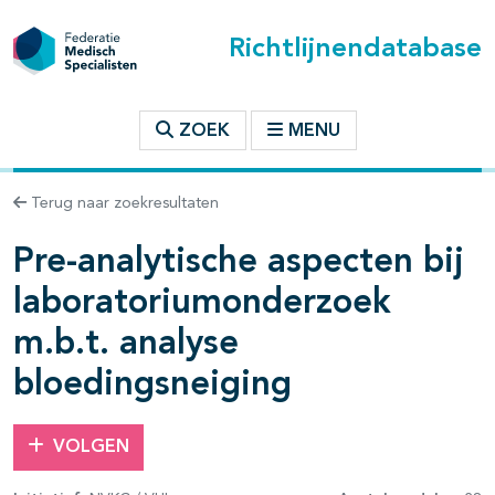
Richtlijnendatabase
t inhoudsopgave
ZOEK
MENU
Terug naar zoekresultaten
n binnen deze richtlijn
Pre-analytische aspecten bij
les openklappen
laboratoriumonderzoek
m.b.t. analyse
bloedingsneiging
VOLGEN
pagina's open- en dichtklappen