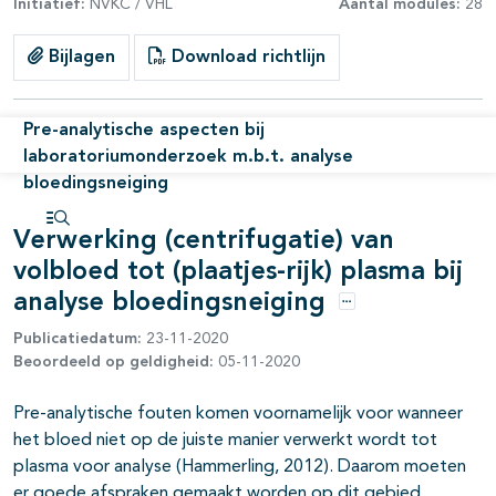
Initiatief:
NVKC / VHL
Aantal modules:
28
pagina's open- en dichtklappen
Bijlagen
Download richtlijn
pagina's open- en dichtklappen
pagina's open- en dichtklappen
Pre-analytische aspecten bij
laboratoriumonderzoek m.b.t. analyse
bloedingsneiging
Verwerking (centrifugatie) van
Open inhoudsopgave
pagina's open- en dichtklappen
volbloed tot (plaatjes-rijk) plasma bij
analyse bloedingsneiging
Opties
Publicatiedatum:
23-11-2020
Beoordeeld op geldigheid:
05-11-2020
Pre-analytische fouten komen voornamelijk voor wanneer
het bloed niet op de juiste manier verwerkt wordt tot
plasma voor analyse (Hammerling, 2012). Daarom moeten
er goede afspraken gemaakt worden op dit gebied.