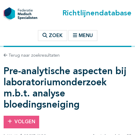
Richtlijnendatabase
t inhoudsopgave
ZOEK
MENU
Terug naar zoekresultaten
n binnen deze richtlijn
Pre-analytische aspecten bij
les openklappen
laboratoriumonderzoek
m.b.t. analyse
bloedingsneiging
VOLGEN
pagina's open- en dichtklappen