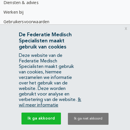
Diensten & advies
Werken bij
Gebruikersvoorwaarden
x
Privacyverklaring
De Federatie Medisch
Specialisten maakt
Contact
gebruik van cookies
Mercatorlaan 1200
Deze website van de
3528 BL Utrecht
Federatie Medisch
Specialisten maakt gebruik
van cookies, hiermee
(088) 505 34 34
verzamelen we informatie
info@richtlijnendatabase.nl
over het gebruik van de
website. Deze worden
gebruikt voor analyse en
YouTube
LinkedIn
verbetering van de website.
Ik
wil meer informatie
KvK Federatie Medisch Specialisten:
40483480
Ik ga akkoord
Ik ga niet akkoord
Privacyverklaring