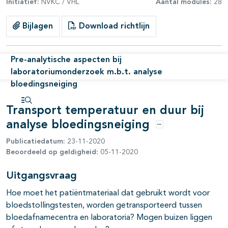
Initiatief:
NVKC / VHL
Aantal modules:
28
pagina's open- en dichtklappen
Bijlagen
Download richtlijn
pagina's open- en dichtklappen
Pre-analytische aspecten bij
laboratoriumonderzoek m.b.t. analyse
bloedingsneiging
pagina's open- en dichtklappen
Transport temperatuur en duur bij
Open inhoudsopgave
pagina's open- en dichtklappen
analyse bloedingsneiging
Opties
Publicatiedatum:
23-11-2020
Beoordeeld op geldigheid:
05-11-2020
Uitgangsvraag
Hoe moet het patiëntmateriaal dat gebruikt wordt voor
bloedstollingstesten, worden getransporteerd tussen
bloedafnamecentra en laboratoria? Mogen buizen liggen