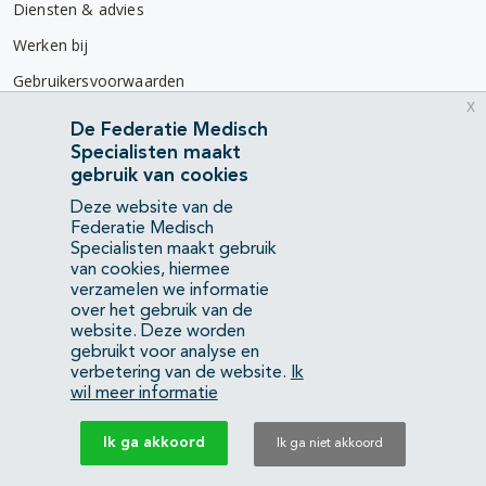
Diensten & advies
Werken bij
Gebruikersvoorwaarden
x
Privacyverklaring
De Federatie Medisch
Specialisten maakt
Contact
gebruik van cookies
Mercatorlaan 1200
Deze website van de
3528 BL Utrecht
Federatie Medisch
Specialisten maakt gebruik
van cookies, hiermee
(088) 505 34 34
verzamelen we informatie
info@richtlijnendatabase.nl
over het gebruik van de
website. Deze worden
gebruikt voor analyse en
YouTube
LinkedIn
verbetering van de website.
Ik
wil meer informatie
KvK Federatie Medisch Specialisten:
40483480
Ik ga akkoord
Ik ga niet akkoord
Privacyverklaring