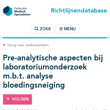
Richtlijnendatabase
t inhoudsopgave
ZOEK
MENU
Terug naar zoekresultaten
n binnen deze richtlijn
Pre-analytische aspecten bij
les openklappen
laboratoriumonderzoek
m.b.t. analyse
bloedingsneiging
VOLGEN
pagina's open- en dichtklappen