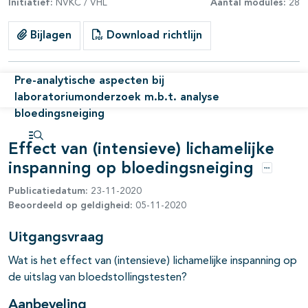
Initiatief:
NVKC / VHL
Aantal modules:
28
Bijlagen
Download richtlijn
Pre-analytische aspecten bij
laboratoriumonderzoek m.b.t. analyse
bloedingsneiging
Effect van (intensieve) lichamelijke
Open inhoudsopgave
inspanning op bloedingsneiging
Opties
pagina's open- en dichtklappen
Publicatiedatum:
23-11-2020
Beoordeeld op geldigheid:
05-11-2020
pagina's open- en dichtklappen
Uitgangsvraag
pagina's open- en dichtklappen
Wat is het effect van (intensieve) lichamelijke inspanning op
de uitslag van bloedstollingstesten?
pagina's open- en dichtklappen
Aanbeveling