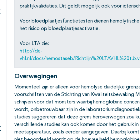
Subpagina's open- en dichtklappen
praktijkvalidaties. Dit geldt mogelijk ook voor icteris
Subpagina's open- en dichtklappen
Voor bloedplaatjesfunctietesten dienen hemolytische 
het risico op bloedplaatjesactivatie.
Voor LTA zie:
http://de-
vhl.nl/docs/hemostaseb/Richtlijn%20LTAVHL%20t.b.
Overwegingen
Momenteel zijn er alleen voor hemolyse duidelijke gren
voorschriften van de Stichting van Kwaliteitsbewaking 
schrijven voor dat monsters waarbij hemoglobine concen
wordt, onbetrouwbaar zijn in de laboratoriumdiagnost
studies suggereren dat deze grens heroverwogen zou kun
verschillende studies kan ook komen door het gebruik in
meetapparatuur, zoals eerder aangegeven. Daarbij komt ki
Subpagina's open- en dichtklappen
niet beoordeeld wordt op de hoeveelheid hemoglobine