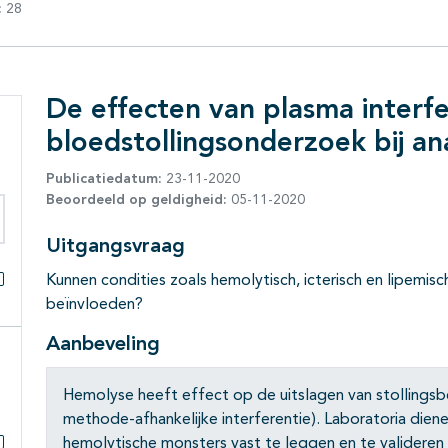
:
28
De effecten van plasma interfe
bloedstollingsonderzoek bij an
Publicatiedatum:
23-11-2020
Beoordeeld op geldigheid:
05-11-2020
eken binnen deze richtlijn
Uitgangsvraag
Kunnen condities zoals hemolytisch, icterisch en lipemis
Alles openklappen
beïnvloeden?
Aanbeveling
Hemolyse heeft effect op de uitslagen van stollingsb
methode-afhankelijke interferentie). Laboratoria dien
hemolytische monsters vast te leggen en te valideren o