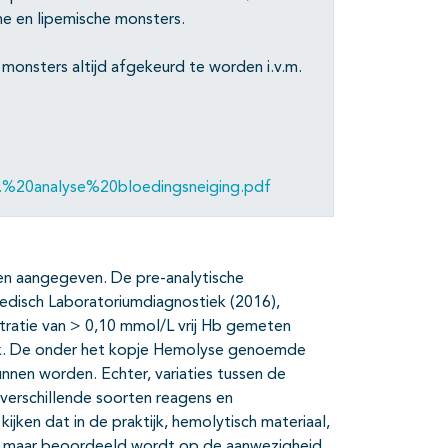
che en lipemische monsters.
monsters altijd afgekeurd te worden i.v.m.
v.%20analyse%20bloedingsneiging.pdf
zen aangegeven. De pre-analytische
Medisch Laboratoriumdiagnostiek (2016),
tratie van > 0,10 mmol/L vrij Hb gemeten
iek. De onder het kopje Hemolyse genoemde
nen worden. Echter, variaties tussen de
 verschillende soorten reagens en
jken dat in de praktijk, hemolytisch materiaal,
 maar beoordeeld wordt op de aanwezigheid