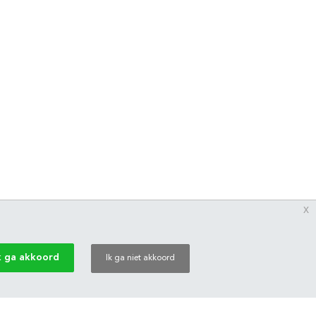
x
k ga akkoord
Ik ga niet akkoord