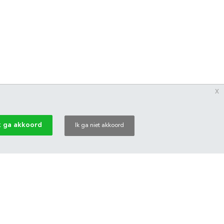
x
k ga akkoord
Ik ga niet akkoord