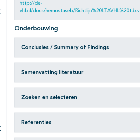
http://de-
Subpagina's open- en dichtklappen
vhl.nl/docs/hemostaseb/Richtlijn%20LTAVHL%20t.b.
Subpagina's open- en dichtklappen
Onderbouwing
Conclusies / Summary of Findings
Samenvatting literatuur
Zoeken en selecteren
Referenties
Subpagina's open- en dichtklappen