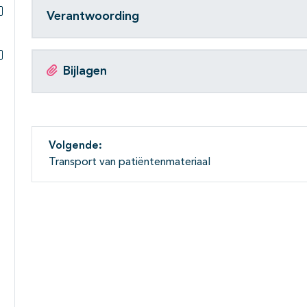
Verantwoording
Subpagina's open- en dichtklappen
Bijlagen
Subpagina's open- en dichtklappen
Volgende:
Transport van patiëntenmateriaal