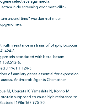
mogene selectieve agar media.
-lactam in de screening voor methicillin-
.
turn around time” worden niet meer
is opgenomen.
cillin resistance in strains of Staphylococcus
4):424-8.
ng protein associated with beta-lactam
84;158:513-6.
Med J 1961;1:124-5.
er of auxiliary genes essential for expression
cus aureus. Antimicrob Agents Chemother
noue M, Ubukata K, Yamashita N, Konno M.
g protein supposed to cause high resistance to
 Bacteriol 1986;167:975-80.