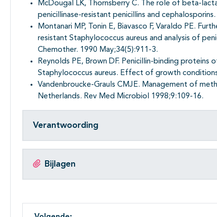
McDougal LK, Thornsberry C. The role of beta-lacta
penicillinase-resistant penicillins and cephalosporins
Montanari MP, Tonin E, Biavasco F, Varaldo PE. Furthe
resistant Staphylococcus aureus and analysis of peni
Chemother. 1990 May;34(5):911-3.
Reynolds PE, Brown DF. Penicillin-binding proteins o
Staphylococcus aureus. Effect of growth condition
Vandenbroucke-Grauls CMJE. Management of methicil
Netherlands. Rev Med Microbiol 1998;9:109-16.
Verantwoording
Bijlagen