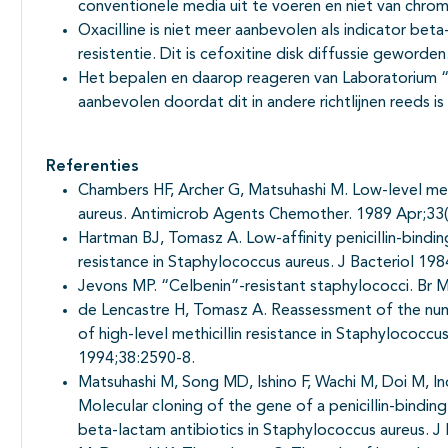
conventionele media uit te voeren en niet van chro
Oxacilline is niet meer aanbevolen als indicator beta
resistentie. Dit is cefoxitine disk diffussie geworden
Het bepalen en daarop reageren van Laboratorium “
aanbevolen doordat dit in andere richtlijnen reeds 
Referenties
Chambers HF, Archer G, Matsuhashi M. Low-level methi
aureus. Antimicrob Agents Chemother. 1989 Apr;33(
Hartman BJ, Tomasz A. Low-affinity penicillin-bindi
resistance in Staphylococcus aureus. J Bacteriol 19
Jevons MP. “Celbenin”-resistant staphylococci. Br 
de Lencastre H, Tomasz A. Reassessment of the numb
of high-level methicillin resistance in Staphylococ
1994;38:2590-8.
Matsuhashi M, Song MD, Ishino F, Wachi M, Doi M, I
Molecular cloning of the gene of a penicillin-bindin
beta-lactam antibiotics in Staphylococcus aureus. J