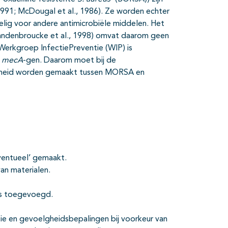
 1991; McDougal et al., 1986). Ze worden echter
elig voor andere antimicrobiële middelen. Het
andenbroucke et al., 1998) omvat daarom geen
erkgroep InfectiePreventie (WIP) is
t
mecA
-gen. Daarom moet bij de
rscheid worden gemaakt tussen MORSA en
eventueel’ gemaakt.
an materialen.
is toegevoegd.
ie en gevoelgheidsbepalingen bij voorkeur van