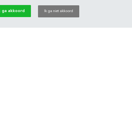
k ga akkoord
Ik ga niet akkoord