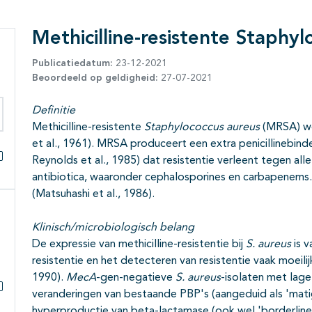
Methicilline-resistente Staphy
Publicatiedatum:
23-12-2021
Beoordeeld op geldigheid:
27-07-2021
Definitie
Methicilline-resistente
Staphylococcus aureus
(MRSA) we
eken binnen deze richtlijn
et al., 1961). MRSA produceert een extra penicillinebind
Reynolds et al., 1985) dat resistentie verleent tegen a
Alles openklappen
antibiotica, waaronder cephalosporines en carbapenem
(Matsuhashi et al., 1986).
Klinisch/microbiologisch belang
De expressie van methicilline-resistentie bij
S. aureus
is v
resistentie en het detecteren van resistentie vaak moeili
1990).
MecA
-gen-negatieve
S. aureus
-isolaten met lage 
veranderingen van bestaande PBP's (aangeduid als 'matig
Subpagina's open- en dichtklappen
hyperproductie van beta-lactamase (ook wel 'borderline-