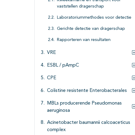
Kweekafname en transport voor
vaststellen dragerschap
Laboratoriummethodes voor detectie
Gerichte detectie van dragerschap
Rapporteren van resultaten
VRE
ESBL / pAmpC
CPE
Colistine resistente Enterobacterales
MBLs producerende Pseudomonas
aeruginosa
Acinetobacter baumannii calcoaceticus
complex