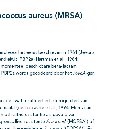
lococcus aureus (MRSA)
Opties
rd voor het eerst beschreven in 1961 (Jevons
end eiwit, PBP2a (Hartman et al., 1984;
lle momenteel beschikbare beta-lactam
s. PBP2a wordt gecodeerd door het
mecA
-gen
ariabel, wat resulteert in heterogeniteit van
jk maakt (de Lencastre et al., 1994; Montanari
methicillineresistentie als gevolg van
-oxacilline-resistente
S. aureus
' (MORSA)) of
oxacilline-resistente
S. aureus
'(BORSA)) zijn