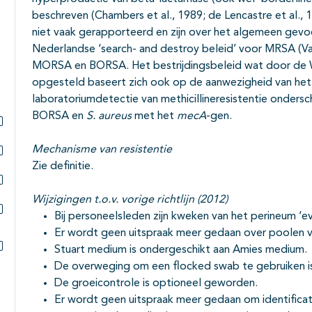
beschreven (Chambers et al., 1989; de Lencastre et al.,
niet vaak gerapporteerd en zijn over het algemeen gevo
Nederlandse ‘search- and destroy beleid’ voor MRSA (V
MORSA en BORSA. Het bestrijdingsbeleid wat door de W
opgesteld baseert zich ook op de aanwezigheid van he
laboratoriumdetectie van methicillineresistentie onde
BORSA en
S. aureus
met het
mecA
-gen.
Subpagina's open- en dichtklappen
Mechanisme van resistentie
Zie definitie.
Subpagina's open- en dichtklappen
Subpagina's open- en dichtklappen
Wijzigingen t.o.v. vorige richtlijn (2012)
Bij personeelsleden zijn kweken van het perineum ‘
Subpagina's open- en dichtklappen
Er wordt geen uitspraak meer gedaan over poolen v
Stuart medium is ondergeschikt aan Amies medium.
Subpagina's open- en dichtklappen
De overweging om een flocked swab te gebruiken 
De groeicontrole is optioneel geworden.
Er wordt geen uitspraak meer gedaan om identificat