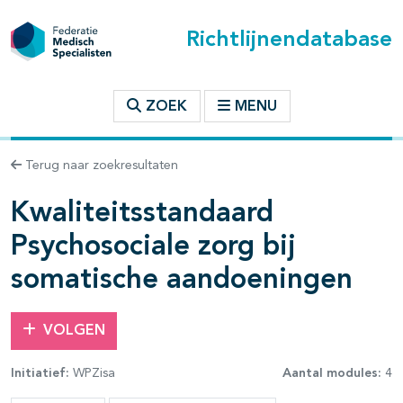
Richtlijnendatabase
t inhoudsopgave
ZOEK
MENU
n binnen deze richtlijn
Terug naar zoekresultaten
Kwaliteitsstandaard
Psychosociale zorg bij
somatische aandoeningen
VOLGEN
Initiatief:
WPZisa
Aantal modules:
4