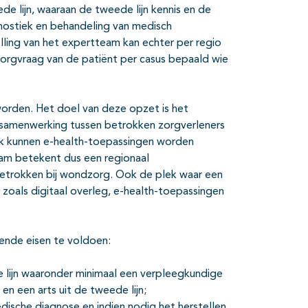
e lijn, waaraan de tweede lijn kennis en de
ostiek en behandeling van medisch
ling van het expertteam kan echter per regio
 zorgvraag van de patiënt per casus bepaald wie
worden. Het doel van deze opzet is het
samenwerking tussen betrokken zorgverleners
jk kunnen e-health-toepassingen worden
eam betekent dus een regionaal
betrokken bij wondzorg. Ook de plek waar een
 zoals digitaal overleg, e-health-toepassingen
ende eisen te voldoen:
e lijn waaronder minimaal een verpleegkundige
 en een arts uit de tweede lijn;
dische diagnose en indien nodig het herstellen