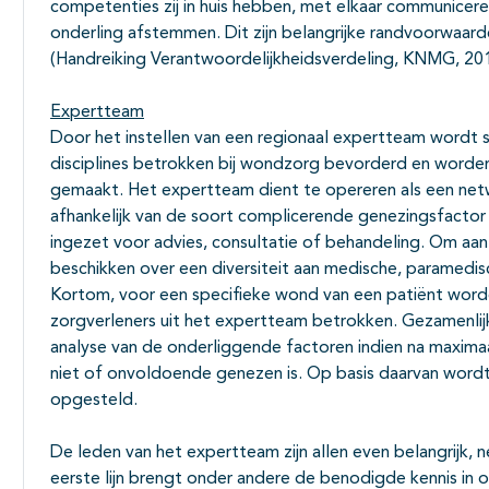
competenties zij in huis hebben, met elkaar communicer
onderling afstemmen. Dit zijn belangrijke randvoorwaar
(Handreiking Verantwoordelijkheidsverdeling, KNMG, 201
Expertteam
Door het instellen van een regionaal expertteam wordt 
disciplines betrokken bij wondzorg bevorderd en worde
gemaakt. Het expertteam dient te opereren als een netwe
afhankelijk van de soort complicerende genezingsfactor
ingezet voor advies, consultatie of behandeling. Om a
beschikken over een diversiteit aan medische, paramedi
Kortom, voor een specifieke wond van een patiënt wor
zorgverleners uit het expertteam betrokken. Gezamenlij
analyse van de onderliggende factoren indien na maxim
niet of onvoldoende genezen is. Op basis daarvan wordt
opgesteld.
De leden van het expertteam zijn allen even belangrijk, 
eerste lijn brengt onder andere de benodigde kennis in ove