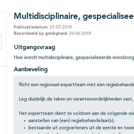
Multidisciplinaire, gespecialis
Publicatiedatum:
27-07-2018
Beoordeeld op geldigheid:
20-06-2018
Uitgangsvraag
eken binnen deze richtlijn
Hoe wordt multidisciplinaire, gespecialiseerde wondzor
Aanbeveling
Richt een regionaal expertteam met een regiebehande
Leg duidelijk de taken en verantwoordelijkheden vast,
Het expertteam dient te voldoen aan de volgende eis
aanstellen van (een) regiebehandelaar(s);
bestaande uit zorgverleners uit de eerste en twe