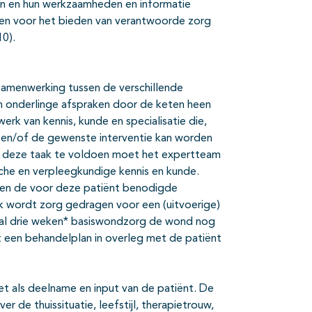
en en hun werkzaamheden en informatie
den voor het bieden van verantwoorde zorg
0).
samenwerking tussen de verschillende
n onderlinge afspraken door de keten heen
rk van kennis, kunde en specialisatie die,
 en/of de gewenste interventie kan worden
an deze taak te voldoen moet het expertteam
sche en verpleegkundige kennis en kunde.
den de voor deze patiënt benodigde
k wordt zorg gedragen voor een (uitvoerige)
aal drie weken* basiswondzorg de wond nog
 een behandelplan in overleg met de patiënt
net als deelname en input van de patiënt. De
r de thuissituatie, leefstijl, therapietrouw,