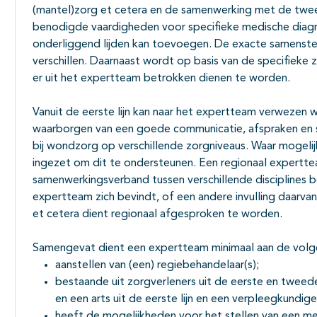
(mantel)zorg et cetera en de samenwerking met de tweed
benodigde vaardigheden voor specifieke medische diagn
onderliggend lijden kan toevoegen. De exacte samenstel
verschillen. Daarnaast wordt op basis van de specifieke
er uit het expertteam betrokken dienen te worden.
Vanuit de eerste lijn kan naar het expertteam verwezen 
waarborgen van een goede communicatie, afspraken en 
bij wondzorg op verschillende zorgniveaus. Waar mogeli
ingezet om dit te ondersteunen. Een regionaal expertt
samenwerkingsverband tussen verschillende disciplines 
expertteam zich bevindt, of een andere invulling daarvan
et cetera dient regionaal afgesproken te worden.
Samengevat dient een expertteam minimaal aan de volg
aanstellen van (een) regiebehandelaar(s);
bestaande uit zorgverleners uit de eerste en tweed
en een arts uit de eerste lijn en een verpleegkundige
heeft de mogelijkheden voor het stellen van een me