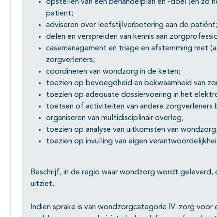
opstellen van een behandelplan en -doel (en zo no
patiënt;
adviseren over leefstijlverbetering aan de patiënt
delen en verspreiden van kennis aan zorgprofessio
casemanagement en triage en afstemming met (an
zorgverleners;
coördineren van wondzorg in de keten;
toezien op bevoegdheid en bekwaamheid van zorg
toezien op adequate dossiervoering in het elektr
toetsen of activiteiten van andere zorgverleners 
organiseren van multidisciplinair overleg;
toezien op analyse van uitkomsten van wondzorg
toezien op invulling van eigen verantwoordelijkhei
Beschrijf, in de regio waar wondzorg wordt geleverd, d
uitziet.
Indien sprake is van wondzorgcategorie IV: zorg voor 