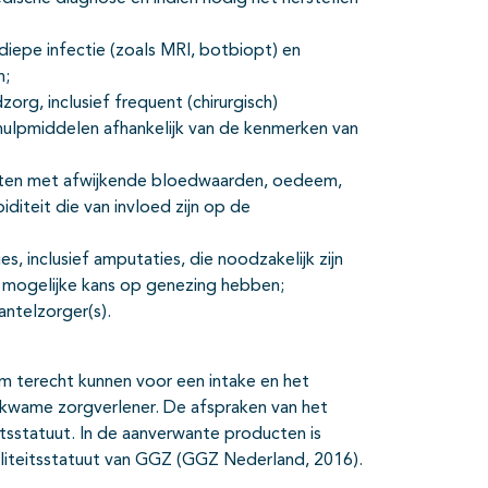
diepe infectie (zoals MRI, botbiopt) en
n;
rg, inclusief frequent (chirurgisch)
ulpmiddelen afhankelijk van de kenmerken van
nten met afwijkende bloedwaarden, oedeem,
diteit die van invloed zijn op de
s, inclusief amputaties, die noodzakelijk zijn
t mogelijke kans op genezing hebben;
antelzorger(s).
m terecht kunnen voor een intake en het
ekwame zorgverlener. De afspraken van het
tsstatuut. In de aanverwante producten is
iteitsstatuut van GGZ (GGZ Nederland, 2016).