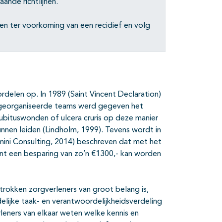
ande richtlijnen.
n ter voorkoming van een recidief en volg
rdelen op. In 1989 (Saint Vincent Declaration)
 georganiseerde teams werd gegeven het
bituswonden of ulcera cruris op deze manier
unnen leiden (Lindholm, 1999). Tevens wordt in
ini Consulting, 2014) beschreven dat met het
nt een besparing van zo’n €1300,- kan worden
rokken zorgverleners van groot belang is,
elijke taak- en verantwoordelijkheidsverdeling
rleners van elkaar weten welke kennis en