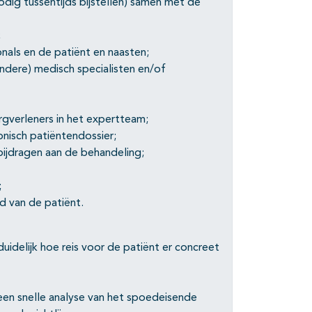
dig tussentijds bijstellen) samen met de
;
nals en de patiënt en naasten;
dere) medisch specialisten en/of
verleners in het expertteam;
onisch patiëntendossier;
bijdragen aan de behandeling;
;
d van de patiënt.
uidelijk hoe reis voor de patiënt er concreet
een snelle analyse van het spoedeisende