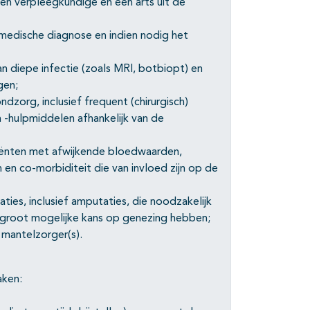
een verpleegkundige en een arts uit de
medische diagnose en indien nodig het
n diepe infectie (zoals MRI, botbiopt) en
gen;
dzorg, inclusief frequent (chirurgisch)
-hulpmiddelen afhankelijk van de
iënten met afwijkende bloedwaarden,
 en co-morbiditeit die van invloed zijn op de
ties, inclusief amputaties, die noodzakelijk
o groot mogelijke kans op genezing hebben;
 mantelzorger(s).
aken: