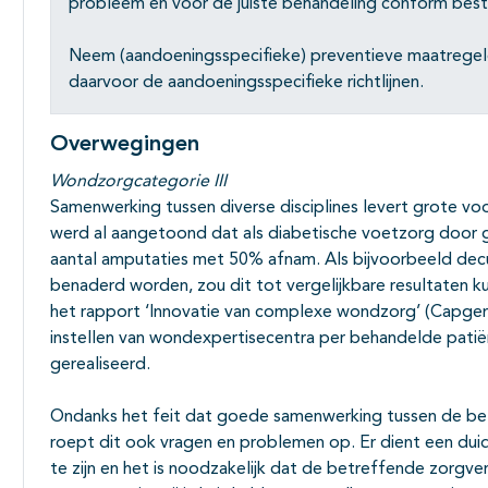
probleem en voor de juiste behandeling conform besta
Neem (aandoeningsspecifieke) preventieve maatregele
daarvoor de aandoeningsspecifieke richtlijnen.
Overwegingen
Wondzorgcategorie III
Samenwerking tussen diverse disciplines levert grote voo
werd al aangetoond dat als diabetische voetzorg door
aantal amputaties met 50% afnam. Als bijvoorbeeld decu
benaderd worden, zou dit tot vergelijkbare resultaten k
het rapport ‘Innovatie van complexe wondzorg’ (Capgem
instellen van wondexpertisecentra per behandelde patië
gerealiseerd.
Ondanks het feit dat goede samenwerking tussen de bet
roept dit ook vragen en problemen op. Er dient een duid
te zijn en het is noodzakelijk dat de betreffende zorgve