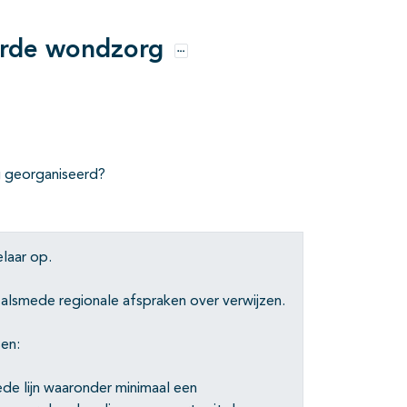
eerde wondzorg
Opties
g georganiseerd?
laar op.
 alsmede regionale afspraken over verwijzen.
en:
ede lijn waaronder minimaal een