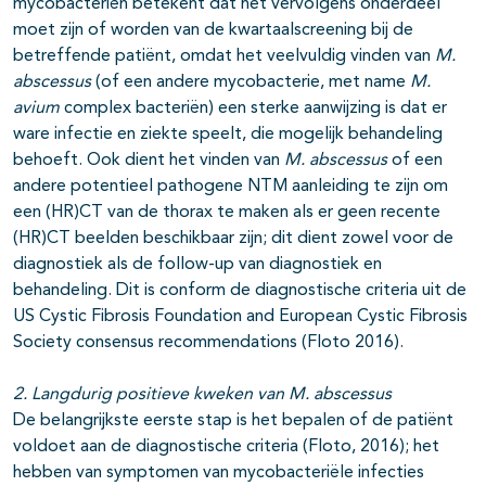
mycobacteriën betekent dat het vervolgens onderdeel
moet zijn of worden van de kwartaalscreening bij de
betreffende patiënt, omdat het veelvuldig vinden van
M.
abscessus
(of een andere mycobacterie, met name
M.
avium
complex bacteriën) een sterke aanwijzing is dat er
ware infectie en ziekte speelt, die mogelijk behandeling
behoeft. Ook dient het vinden van
M. abscessus
of een
andere potentieel pathogene NTM aanleiding te zijn om
een (HR)CT van de thorax te maken als er geen recente
(HR)CT beelden beschikbaar zijn; dit dient zowel voor de
diagnostiek als de follow-up van diagnostiek en
behandeling. Dit is conform de diagnostische criteria uit de
US Cystic Fibrosis Foundation and European Cystic Fibrosis
Society consensus recommendations (Floto 2016).
2. Langdurig positieve kweken van M. abscessus
De belangrijkste eerste stap is het bepalen of de patiënt
voldoet aan de diagnostische criteria (Floto, 2016); het
hebben van symptomen van mycobacteriële infecties