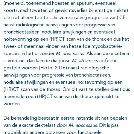
(moeheid, toenemend hoesten en sputum, eventueel
koorts, nachtzweten of gewichtsverlies bij ernstige ziekte)
die niet alleen toe te schrijven zijn aan (progressie van) CF,
naast radiologische aanwijzingen voor progressie van
bronchiëctasieën, nodulaire afwijkingen en eventueel
holtevorming op een (HR)CT scan van de thorax en dus het
twee- of meermaal vinden van hetzelfde mycobacterie-
species, in het bijzonder
M. abscessus
. Als aan deze criteria
is voldaan, dan kan de diagnose
M. abscessus
infectie
gesteld worden (Floto, 2016) naast radiologische
aanwijzingen voor progressie van bronchiëctasieën,
nodulaire afwijkingen en eventueel holtevorming op een
(HR)CT scan van de thorax. Om dit vast te stellen dient dus
meermalen een (HR)CT scan van de thorax gemaakt te
worden.
De behandeling bestaat in eerste instantie uit het bepalen
van de exacte ziektelast door
M. abscessus
. Dit is pas
mogelijk als andere oorzaken voor functionele