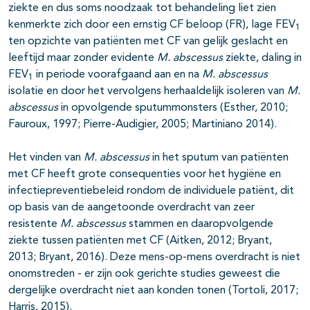
ziekte en dus soms noodzaak tot behandeling liet zien
kenmerkte zich door een ernstig CF beloop (FR), lage FEV
1
ten opzichte van patiënten met CF van gelijk geslacht en
leeftijd maar zonder evidente
M. abscessus
ziekte, daling in
FEV
in periode voorafgaand aan en na
M. abscessus
1
isolatie en door het vervolgens herhaaldelijk isoleren van
M.
abscessus
in opvolgende sputummonsters (Esther, 2010;
Fauroux, 1997; Pierre-Audigier, 2005; Martiniano 2014).
Het vinden van
M. abscessus
in het sputum van patiënten
met CF heeft grote consequenties voor het hygiëne en
infectiepreventiebeleid rondom de individuele patiënt, dit
op basis van de aangetoonde overdracht van zeer
resistente
M. abscessus
stammen en daaropvolgende
ziekte tussen patiënten met CF (Aitken, 2012; Bryant,
2013; Bryant, 2016). Deze mens-op-mens overdracht is niet
onomstreden - er zijn ook gerichte studies geweest die
dergelijke overdracht niet aan konden tonen (Tortoli, 2017;
Harris, 2015).