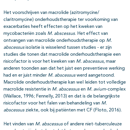
Het voorschrijven van macrolide (azitromycine/
claritromycine) onderhoudstherapie ter voorkoming van
exacerbaties heeft effecten op het kweken van
mycobacteriën zoals
M. abscessus
. Het effect van
ontvangen van macrolide onderhoudstherapie op
M.
abscessus
isolatie is wisselend tussen studies - er zijn
studies die tonen dat macrolide onderhoudstherapie een
risicofactor is voor het kweken van
M. abscessus
, maar
anderen toonden aan dat het juist een preventieve werking
had en er juist minder
M. abscessus
werd aangetoond.
Macrolide onderhoudstherapie kan wel leiden tot volledige
macrolide resistentie in
M. abscessus
en
M. avium
-complex
(Wallace, 1996; Fennelly, 2013) en dat is de belangrijkste
risicofactor voor het falen van behandeling van
M.
abscessus
ziekte, ook bij patiënten met CF (Floto, 2016).
Het vinden van
M. abscessus
of andere niet-tuberculeuze