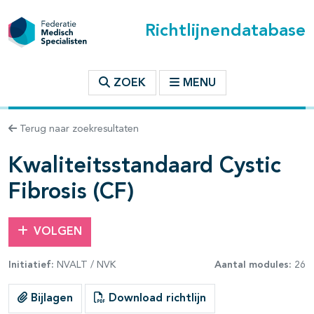
Richtlijnendatabase
t inhoudsopgave
ZOEK
MENU
n binnen deze richtlijn
Terug naar zoekresultaten
Kwaliteitsstandaard Cystic
Fibrosis (CF)
VOLGEN
Initiatief:
NVALT / NVK
Aantal modules:
26
Bijlagen
Download richtlijn