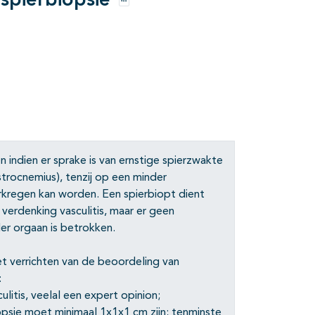
 spierbiopsie
Opties
n indien er sprake is van ernstige spierzwakte
strocnemius), tenzij op een minder
erkregen kan worden. Een spierbiopt dient
verdenking vasculitis, maar er geen
er orgaan is betrokken.
het verrichten van de beoordeling van
:
ulitis, veelal een expert opinion;
opsie moet minimaal 1x1x1 cm zijn; tenminste