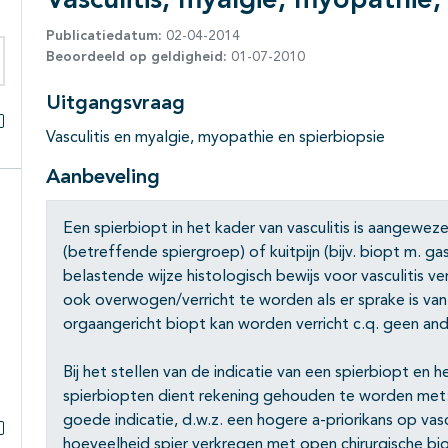
Vasculitis, myalgie, myopathie,
Publicatiedatum:
02-04-2014
Beoordeeld op geldigheid:
01-07-2010
eken binnen deze richtlijn
Uitgangsvraag
Vasculitis en myalgie, myopathie en spierbiopsie
Alles openklappen
Aanbeveling
Een spierbiopt in het kader van vasculitis is aangeweze
(betreffende spiergroep) of kuitpijn (bijv. biopt m. ga
belastende wijze histologisch bewijs voor vasculitis v
ook overwogen/verricht te worden als er sprake is van 
orgaangericht biopt kan worden verricht c.q. geen and
Bij het stellen van de indicatie van een spierbiopt en 
spierbiopten dient rekening gehouden te worden met
goede indicatie, d.w.z. een hogere a-priorikans op vasc
hoeveelheid spier verkregen met open chirurgische bi