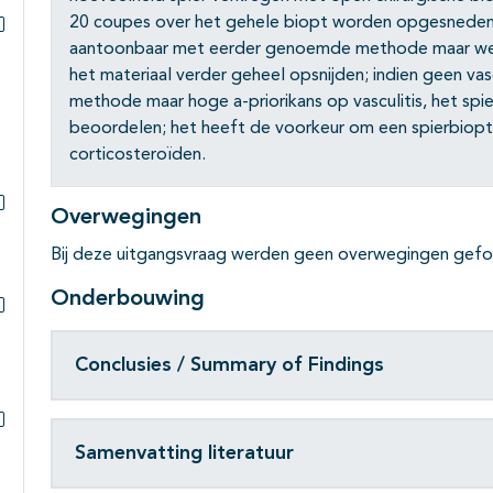
Subpagina's open- en dichtklappen
20 coupes over het gehele biopt worden opgesneden e
aantoonbaar met eerder genoemde methode maar wel per
Subpagina's open- en dichtklappen
het materiaal verder geheel opsnijden; indien geen v
methode maar hoge a-priorikans op vasculitis, het spi
beoordelen; het heeft de voorkeur om een spierbiopt
corticosteroïden.
Overwegingen
Subpagina's open- en dichtklappen
Bij deze uitgangsvraag werden geen overwegingen gefo
Onderbouwing
Subpagina's open- en dichtklappen
Conclusies / Summary of Findings
Subpagina's open- en dichtklappen
Samenvatting literatuur