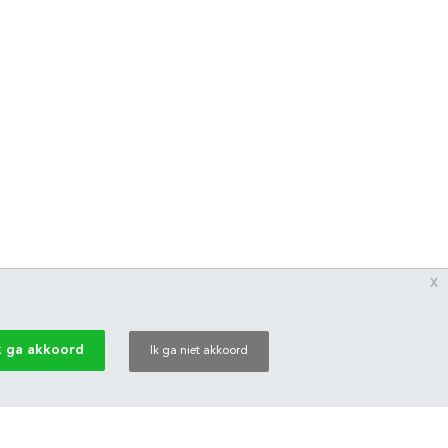
x
k ga akkoord
Ik ga niet akkoord