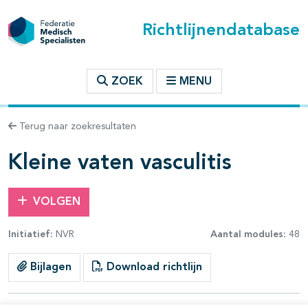
Richtlijnendatabase
t inhoudsopgave
ZOEK
MENU
n binnen deze richtlijn
Terug naar zoekresultaten
les openklappen
Kleine vaten vasculitis
VOLGEN
Initiatief:
NVR
Aantal modules:
48
Bijlagen
Download richtlijn