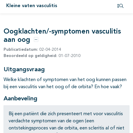
pagina's open- en dichtklappen
Kleine vaten vasculitis
Open i
pagina's open- en dichtklappen
Oogklachten/-symptomen vasculitis
aan oog
Opties
Publicatiedatum:
02-04-2014
Beoordeeld op geldigheid:
01-07-2010
pagina's open- en dichtklappen
Uitgangsvraag
Welke klachten of symptomen van het oog kunnen passen
bij een vasculitis van het oog of de orbita? En hoe vaak?
Aanbeveling
Bij een patiënt die zich presenteert met voor vasculitis
verdachte symptomen van de ogen (een
ontstekingsproces van de orbita, een scleritis al of niet