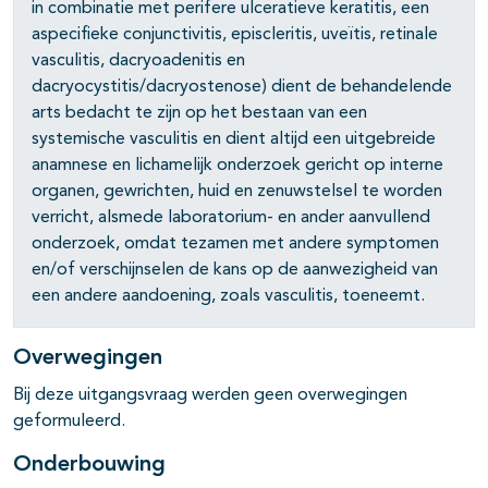
pagina's open- en dichtklappen
in combinatie met perifere ulceratieve keratitis, een
aspecifieke conjunctivitis, episcleritis, uveïtis, retinale
vasculitis, dacryoadenitis en
dacryocystitis/dacryostenose) dient de behandelende
pagina's open- en dichtklappen
arts bedacht te zijn op het bestaan van een
systemische vasculitis en dient altijd een uitgebreide
anamnese en lichamelijk onderzoek gericht op interne
organen, gewrichten, huid en zenuwstelsel te worden
verricht, alsmede laboratorium- en ander aanvullend
onderzoek, omdat tezamen met andere symptomen
en/of verschijnselen de kans op de aanwezigheid van
pagina's open- en dichtklappen
een andere aandoening, zoals vasculitis, toeneemt.
Overwegingen
Bij deze uitgangsvraag werden geen overwegingen
geformuleerd.
Onderbouwing