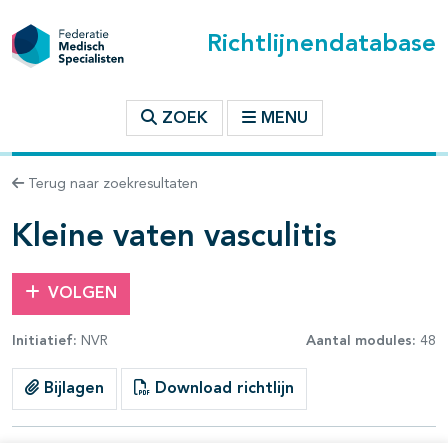
Richtlijnendatabase
t inhoudsopgave
ZOEK
MENU
n binnen deze richtlijn
Terug naar zoekresultaten
les openklappen
Kleine vaten vasculitis
VOLGEN
Initiatief:
NVR
Aantal modules:
48
Bijlagen
Download richtlijn