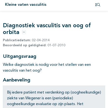
pagina's open- en dichtklappen
Kleine vaten vasculitis
Open i
pagina's open- en dichtklappen
Diagnostiek vasculitis van oog of
orbita
Opties
Publicatiedatum:
02-04-2014
Beoordeeld op geldigheid:
01-07-2010
pagina's open- en dichtklappen
Uitgangsvraag
Welke diagnostiek is nodig voor het stellen van een
vasculitis van het oog?
Aanbeveling
Bij iedere patiënt met verdenking op (oogheelkundige)
ziekte van Wegener is een (periodieke)
oogheelkundige evaluatie op zijn plaats. Het