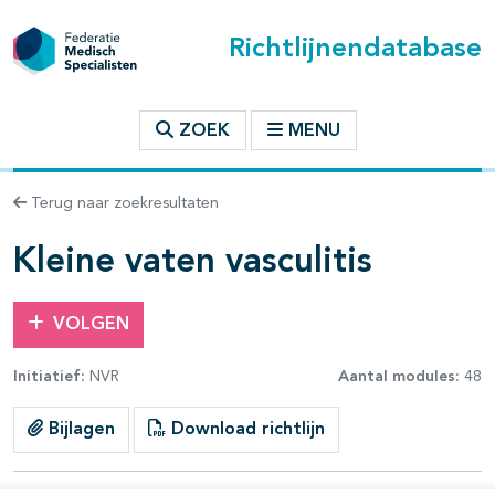
Richtlijnendatabase
t inhoudsopgave
ZOEK
MENU
n binnen deze richtlijn
Terug naar zoekresultaten
les openklappen
Kleine vaten vasculitis
VOLGEN
Initiatief:
NVR
Aantal modules:
48
Bijlagen
Download richtlijn