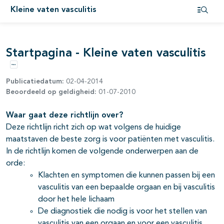
pagina's open- en dichtklappen
Kleine vaten vasculitis
Open i
pagina's open- en dichtklappen
Startpagina - Kleine vaten vasculitis
Opties
Publicatiedatum:
02-04-2014
Beoordeeld op geldigheid:
01-07-2010
pagina's open- en dichtklappen
Waar gaat deze richtlijn over?
Deze richtlijn richt zich op wat volgens de huidige
maatstaven de beste zorg is voor patiënten met vasculitis.
In de richtlijn komen de volgende onderwerpen aan de
pagina's open- en dichtklappen
orde:
Klachten en symptomen die kunnen passen bij een
vasculitis van een bepaalde orgaan en bij vasculitis
pagina's open- en dichtklappen
door het hele lichaam
De diagnostiek die nodig is voor het stellen van
vasculitis van een orgaan en voor een vasculitis