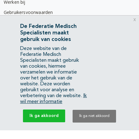
Werken bij
Gebruikersvoorwaarden
x
Privacyverklaring
De Federatie Medisch
Specialisten maakt
Contact
gebruik van cookies
Mercatorlaan 1200
Deze website van de
3528 BL Utrecht
Federatie Medisch
Specialisten maakt gebruik
van cookies, hiermee
(088) 505 34 34
verzamelen we informatie
info@richtlijnendatabase.nl
over het gebruik van de
website. Deze worden
gebruikt voor analyse en
YouTube
LinkedIn
verbetering van de website.
Ik
wil meer informatie
KvK Federatie Medisch Specialisten:
40483480
Ik ga akkoord
Ik ga niet akkoord
Privacyverklaring
Back to top