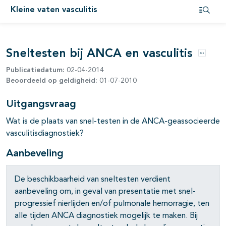
pagina's open- en dichtklappen
Kleine vaten vasculitis
Open i
pagina's open- en dichtklappen
Sneltesten bij ANCA en vasculitis
Opties
Publicatiedatum:
02-04-2014
Beoordeeld op geldigheid:
01-07-2010
Uitgangsvraag
pagina's open- en dichtklappen
Wat is de plaats van snel-testen in de ANCA-geassocieerde
vasculitisdiagnostiek?
Aanbeveling
pagina's open- en dichtklappen
De beschikbaarheid van sneltesten verdient
aanbeveling om, in geval van presentatie met snel-
pagina's open- en dichtklappen
progressief nierlijden en/of pulmonale hemorragie, ten
alle tijden ANCA diagnostiek mogelijk te maken. Bij