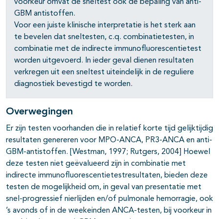
voorkeur omvat de sneltest ook de bepaling van anti-
GBM antistoffen.
Voor een juiste klinische interpretatie is het sterk aan
te bevelen dat sneltesten, c.q. combinatietesten, in
combinatie met de indirecte immunofluorescentietest
pagina's open- en dichtklappen
worden uitgevoerd. In ieder geval dienen resultaten
verkregen uit een sneltest uiteindelijk in de reguliere
diagnostiek bevestigd te worden.
Overwegingen
Er zijn testen voorhanden die in relatief korte tijd gelijktijdig
resultaten genereren voor MPO-ANCA, PR3-ANCA en anti-
GBM-antistoffen. [Westman, 1997; Rutgers, 2004] Hoewel
deze testen niet geëvalueerd zijn in combinatie met
indirecte immunofluorescentietestresultaten, bieden deze
testen de mogelijkheid om, in geval van presentatie met
snel-progressief nierlijden en/of pulmonale hemorragie, ook
’s avonds of in de weekeinden ANCA-testen, bij voorkeur in