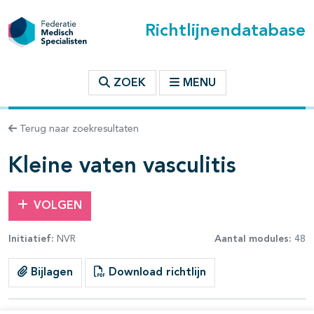
Richtlijnendatabase
t inhoudsopgave
ZOEK
MENU
n binnen deze richtlijn
Terug naar zoekresultaten
les openklappen
Kleine vaten vasculitis
VOLGEN
Initiatief:
NVR
Aantal modules:
48
Bijlagen
Download richtlijn