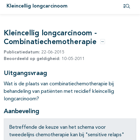
Kleincellig longcarcinoom
pagina's open- en dichtklappen
Open i
Kleincellig longcarcinoom -
Combinatiechemotherapie
Opties
Publicatiedatum:
22-06-2015
Beoordeeld op geldigheid:
10-05-2011
Uitgangsvraag
pagina's open- en dichtklappen
Wat is de plaats van combinatiechemotherapie bij
behandeling van patiënten met recidief kleincellig
pagina's open- en dichtklappen
longcarcinoom?
Aanbeveling
pagina's open- en dichtklappen
Betreffende de keuze van het schema voor
tweedelijns chemotherapie kan bij "sensitive relaps"