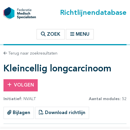
Richtlijnendatabase
t inhoudsopgave
ZOEK
MENU
n binnen deze richtlijn
Terug naar zoekresultaten
les openklappen
Kleincellig longcarcinoom
VOLGEN
Initiatief:
NVALT
Aantal modules:
52
pagina's open- en dichtklappen
Bijlagen
Download richtlijn
pagina's open- en dichtklappen
pagina's open- en dichtklappen