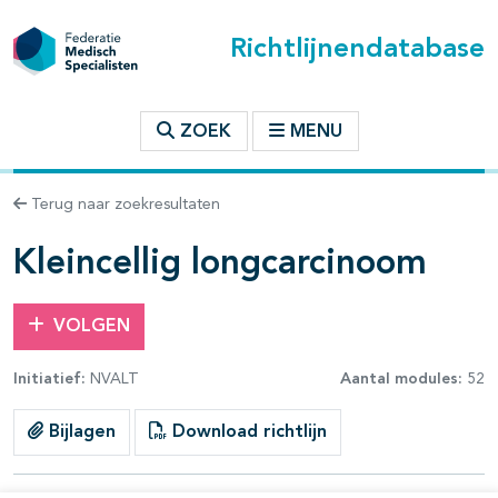
Richtlijnendatabase
t inhoudsopgave
ZOEK
MENU
n binnen deze richtlijn
Terug naar zoekresultaten
les openklappen
Kleincellig longcarcinoom
VOLGEN
Initiatief:
NVALT
Aantal modules:
52
pagina's open- en dichtklappen
Bijlagen
Download richtlijn
pagina's open- en dichtklappen
pagina's open- en dichtklappen