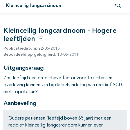
Kleincellig longcarcinoom
pagina's open- en dichtklappen
Open i
Kleincellig longcarcinoom - Hogere
leeftijden
Opties
Publicatiedatum:
22-06-2015
Beoordeeld op geldigheid:
10-05-2011
Uitgangsvraag
pagina's open- en dichtklappen
Zou leeftijd een predictieve factor voor toxiciteit en
overleving kunnen zijn bij de behandeling van recidief SCLC
met topotecan?
Aanbeveling
pagina's open- en dichtklappen
Oudere patiënten (leeftijd boven 65 jaar) met een
recidief kleincellig longcarcinoom kunnen even