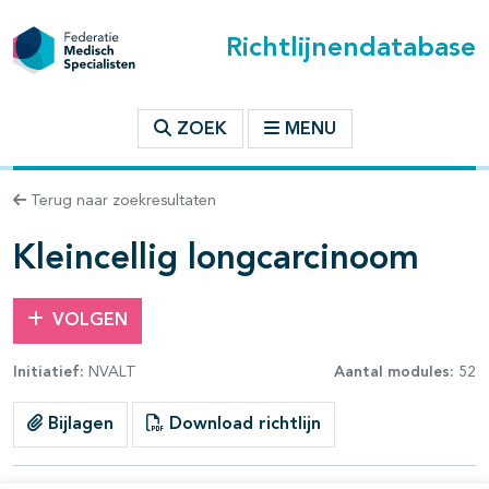
Richtlijnendatabase
t inhoudsopgave
ZOEK
MENU
n binnen deze richtlijn
Terug naar zoekresultaten
les openklappen
Kleincellig longcarcinoom
VOLGEN
Initiatief:
NVALT
Aantal modules:
52
pagina's open- en dichtklappen
Bijlagen
Download richtlijn
pagina's open- en dichtklappen
pagina's open- en dichtklappen