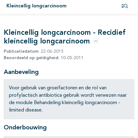
Kleincellig longcarcinoom
pagina's open- en dichtklappen
Open i
Kleincellig longcarcinoom - Recidief
kleincellig longcarcinoom
Opties
Publicatiedatum:
22-06-2015
Beoordeeld op geldigheid:
10-05-2011
Aanbeveling
pagina's open- en dichtklappen
Voor gebruik van groeifactoren en de rol van
pagina's open- en dichtklappen
profylactisch antibiotica gebruik wordt verwezen naar
de module Behandeling kleincellig longcarcinoom -
limited disease.
pagina's open- en dichtklappen
Onderbouwing