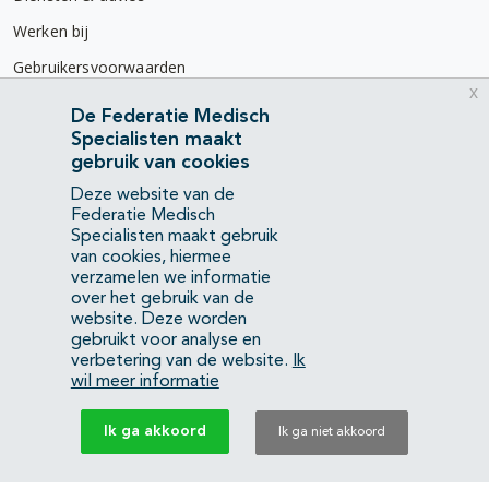
Werken bij
Gebruikersvoorwaarden
x
Privacyverklaring
De Federatie Medisch
Specialisten maakt
Contact
gebruik van cookies
Mercatorlaan 1200
Deze website van de
3528 BL Utrecht
Federatie Medisch
Specialisten maakt gebruik
van cookies, hiermee
(088) 505 34 34
verzamelen we informatie
info@richtlijnendatabase.nl
over het gebruik van de
website. Deze worden
gebruikt voor analyse en
YouTube
LinkedIn
verbetering van de website.
Ik
wil meer informatie
KvK Federatie Medisch Specialisten:
40483480
Ik ga akkoord
Ik ga niet akkoord
Privacyverklaring