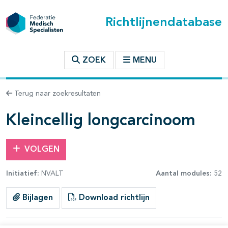
Richtlijnendatabase
t inhoudsopgave
ZOEK
MENU
n binnen deze richtlijn
Terug naar zoekresultaten
les openklappen
Kleincellig longcarcinoom
VOLGEN
Initiatief:
NVALT
Aantal modules:
52
pagina's open- en dichtklappen
Bijlagen
Download richtlijn
pagina's open- en dichtklappen
pagina's open- en dichtklappen