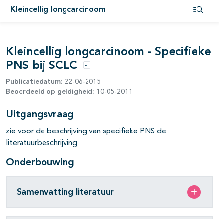
Kleincellig longcarcinoom
pagina's open- en dichtklappen
Open i
pagina's open- en dichtklappen
Kleincellig longcarcinoom - Specifieke
PNS bij SCLC
Opties
Publicatiedatum:
22-06-2015
Beoordeeld op geldigheid:
10-05-2011
Uitgangsvraag
pagina's open- en dichtklappen
zie voor de beschrijving van specifieke PNS de
literatuurbeschrijving
Onderbouwing
Samenvatting literatuur