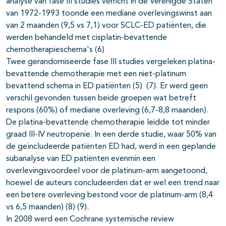
analyse van fase III studies verricht in de Verenigde Staten
van 1972-1993 toonde een mediane overlevingswinst aan
pagina's open- en dichtklappen
van 2 maanden (9,5 vs 7,1) voor SCLC-ED patiënten, die
werden behandeld met cisplatin-bevattende
chemotherapieschema's (6)
Twee gerandomiseerde fase III studies vergeleken platina-
bevattende chemotherapie met een niet-platinum
bevattend schema in ED patiënten (5) (7). Er werd geen
verschil gevonden tussen beide groepen wat betreft
respons (60%) of mediane overleving (6,7-8,8 maanden).
De platina-bevattende chemotherapie leidde tot minder
graad III-IV neutropenie. In een derde studie, waar 50% van
de geïncludeerde patiënten ED had, werd in een geplande
subanalyse van ED patiënten evenmin een
overlevingsvoordeel voor de platinum-arm aangetoond,
hoewel de auteurs concludeerden dat er wel een trend naar
een betere overleving bestond voor de platinum-arm (8,4
vs 6,5 maanden) (8) (9).
In 2008 werd een Cochrane systemische review