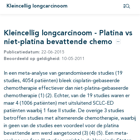
Kleincellig longcarcinoom
pagina's open- en dichtklappen
Open i
Kleincellig longcarcinoom - Platina vs
niet-platina bevattende chemo
Opties
Publicatiedatum:
22-06-2015
Beoordeeld op geldigheid:
10-05-2011
In een meta-analyse van gerandomiseerde studies (19
studies, 4054 patiënten) bleek cisplatin-gebaseerde
chemotherapie effectiever dan niet-platina-gebaseerde
chemotherapie (1) (2). Echter, van de 19 studies waren er
maar 4 (1006 patiënten) met uitsluitend SCLC-ED
patiënten waarbij 1 fase II studie. De overige 3 studies
pagina's open- en dichtklappen
betroffen studies met alternerende chemotherapie, waarbij
pagina's open- en dichtklappen
in geen van de studies een voordeel voor de platina
bevattende arm werd aangetoond (3) (4) (5). Een meta-