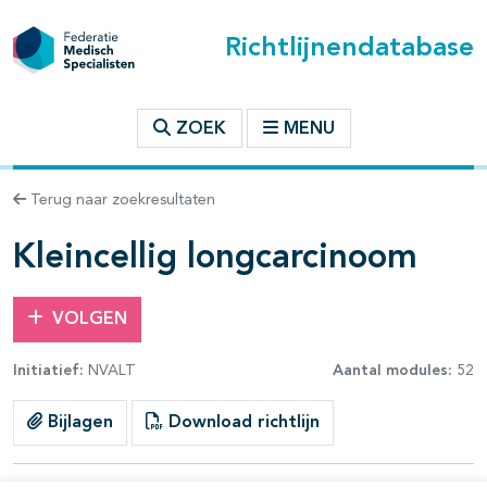
Richtlijnendatabase
t inhoudsopgave
ZOEK
MENU
n binnen deze richtlijn
Terug naar zoekresultaten
les openklappen
Kleincellig longcarcinoom
VOLGEN
Initiatief:
NVALT
Aantal modules:
52
pagina's open- en dichtklappen
Bijlagen
Download richtlijn
pagina's open- en dichtklappen
pagina's open- en dichtklappen