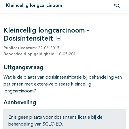
Kleincellig longcarcinoom
pagina's open- en dichtklappen
Open i
Kleincellig longcarcinoom -
Dosisintensiteit
Opties
Publicatiedatum:
22-06-2015
Beoordeeld op geldigheid:
10-05-2011
Uitgangsvraag
pagina's open- en dichtklappen
Wat is de plaats van dosisintensificatie bij behandeling van
patiënten met extensive disease kleincellig
pagina's open- en dichtklappen
longcarcinoom?
Aanbeveling
pagina's open- en dichtklappen
Er is geen plaats voor dosisintensificatie bij de
behandeling van SCLC-ED.