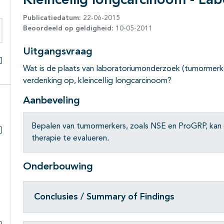
Kleincellig longcarcinoom - L
Publicatiedatum:
22-06-2015
Beoordeeld op geldigheid:
10-05-2011
eken binnen deze richtlijn
Uitgangsvraag
Wat is de plaats van laboratoriumonderzoek (tumormerk
Alles openklappen
verdenking op, kleincellig longcarcinoom?
Aanbeveling
Bepalen van tumormerkers, zoals NSE en ProGRP, ka
therapie te evalueren
.
Subpagina's open- en dichtklappen
Onderbouwing
Conclusies / Summary of Findings