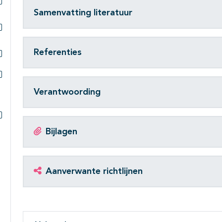
Samenvatting literatuur
Subpagina's open- en dichtklappen
Subpagina's open- en dichtklappen
Referenties
Subpagina's open- en dichtklappen
Subpagina's open- en dichtklappen
Verantwoording
Subpagina's open- en dichtklappen
Bijlagen
Aanverwante richtlijnen