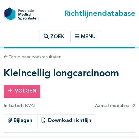
Richtlijnendatabase
t inhoudsopgave
ZOEK
MENU
n binnen deze richtlijn
Terug naar zoekresultaten
les openklappen
Kleincellig longcarcinoom
VOLGEN
Initiatief:
NVALT
Aantal modules:
52
pagina's open- en dichtklappen
Bijlagen
Download richtlijn