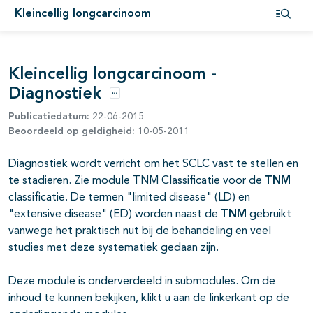
Kleincellig longcarcinoom
Open i
pagina's open- en dichtklappen
Kleincellig longcarcinoom -
Diagnostiek
pagina's open- en dichtklappen
Opties
Publicatiedatum:
22-06-2015
pagina's open- en dichtklappen
Beoordeeld op geldigheid:
10-05-2011
pagina's open- en dichtklappen
Diagnostiek wordt verricht om het SCLC vast te stellen en
te stadieren. Zie module TNM Classificatie voor de
TNM
classificatie. De termen "limited disease" (LD) en
pagina's open- en dichtklappen
"extensive disease" (ED) worden naast de
TNM
gebruikt
vanwege het praktisch nut bij de behandeling en veel
studies met deze systematiek gedaan zijn.
Deze module is onderverdeeld in submodules. Om de
inhoud te kunnen bekijken, klikt u aan de linkerkant op de