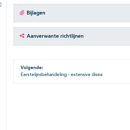
Subpagina's open- en dichtklappen
Bijlagen
Aanverwante richtlijnen
Volgende:
Eerstelijnsbehandeling - extensive disea