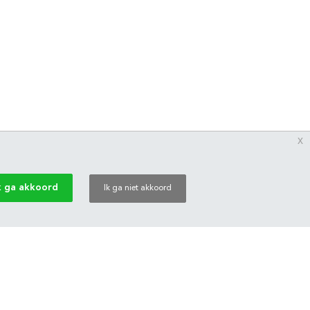
x
k ga akkoord
Ik ga niet akkoord