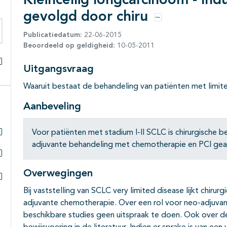
Kleincellig longcarcinoom - In
gevolgd door chiru
Opties
Publicatiedatum:
22-06-2015
eken binnen deze richtlijn
Beoordeeld op geldigheid:
10-05-2011
Uitgangsvraag
Alles openklappen
Waaruit bestaat de behandeling van patiënten met limite
Aanbeveling
Voor patiënten met stadium I-II SCLC is chirurgische
Subpagina's open- en dichtklappen
adjuvante behandeling met chemotherapie en PCI gead
Subpagina's open- en dichtklappen
Overwegingen
Subpagina's open- en dichtklappen
Bij vaststelling van SCLC very limited disease lijkt chiru
adjuvante chemotherapie. Over een rol voor neo-adjuva
beschikbare studies geen uitspraak te doen. Ook over de