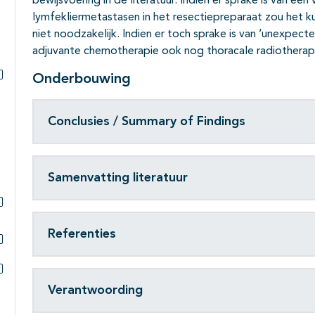
bewijsvoering in de literatuur. Indien er sprake is van ee
lymfekliermetastasen in het resectiepreparaat zou het k
niet noodzakelijk. Indien er toch sprake is van ‘unexpec
adjuvante chemotherapie ook nog thoracale radiotherapi
Onderbouwing
Subpagina's open- en dichtklappen
Conclusies / Summary of Findings
Samenvatting literatuur
Subpagina's open- en dichtklappen
Referenties
Subpagina's open- en dichtklappen
Subpagina's open- en dichtklappen
Verantwoording