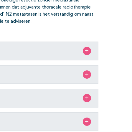
n volledige resectie zonder mediastinale
unnen dat adjuvante thoracale radiotherapie
ted' N2 metastasen is het verstandig om naast
e te adviseren.