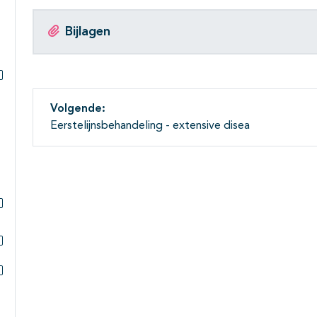
Bijlagen
Subpagina's open- en dichtklappen
Volgende:
Eerstelijnsbehandeling - extensive disea
Subpagina's open- en dichtklappen
Subpagina's open- en dichtklappen
Subpagina's open- en dichtklappen