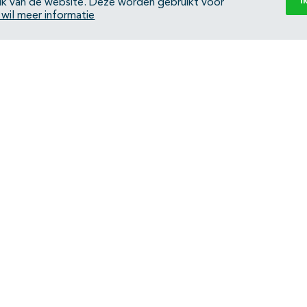
I
ik van de website. Deze worden gebruikt voor
k wil meer informatie
Back to top