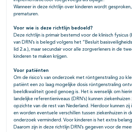
implementatietool toegevoegd als bijlage.
Wanneer in deze richtlijn over kinderen wordt gesproken,
prematuren.
Voor wie is deze richtlijn bedoeld?
Deze richtlijn is primair bestemd voor de klinisch fysicus
van DRN’s is belegd volgens het “Besluit basisveiligheid
lid 2.a.), maar secundair voor alle zorgverleners in de tw
kinderen te maken krijgen.
Voor patiënten
Om de risico’s van onderzoek met röntgenstraling zo klei
patiënt een zo laag mogelijke dosis röntgenstraling ontva
beeldkwaliteit goed genoeg is. Het is wenselijk om hieri
landelijke referentieniveaus (DRN’s) kunnen ziekenhuizen
opzichte van de rest van Nederland. Hierdoor kunnen zij 
en worden eventuele verschillen tussen ziekenhuizen in de
onderzoek verminderd. Voor kinderen is het extra belangri
Daarom zijn in deze richtlijn DRN’s gegeven voor de 