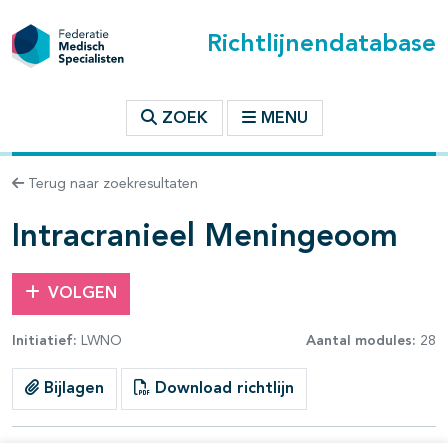
Richtlijnendatabase
t inhoudsopgave
ZOEK
MENU
n binnen deze richtlijn
Terug naar zoekresultaten
les openklappen
Intracranieel Meningeoom
VOLGEN
Initiatief:
LWNO
Aantal modules:
28
pagina's open- en dichtklappen
Bijlagen
Download richtlijn
pagina's open- en dichtklappen
pagina's open- en dichtklappen