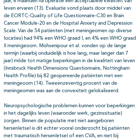
jaar, 6 maanden na operatie een acceptabele kwaliteit van
leven ervaren (13). Evaluatie vond plaats door middel van
de EORTC-Quality of Life Questionnaire-C30 en Brain
Cancer Module-20 en de Hospital Anxiety and Depression
Scale. Van de 54 patiënten (met meningeomen op diverse
locaties) had 94% een WHO graad I, en 4% een WHO graad
II meningeoom. Mohsenipour et al. vonden op de lange
termijn (waarbij onduidelijk is hoe lang, maar langer dan 7
jaar) milde tot matige beperkingen in de kwaliteit van leven
(Innsbruck Health Dimensions Questionnaire, Nottingham
Health Profile) bij 82 geopereerde patiënten met een
meningeoom (14). Tweeënzeventig procent van de
meningeomen was aan de convexiteit gelokaliseerd.
Neuropsychologische problemen kunnen voor beperkingen
in het dagelijks leven (waaronder werk, gezinssituatie)
zorgen. Binnen de populatie met niet aangeboren
hersenletsel is dit echter vooral onderzocht bij patiënten
met traumatisch hersenletsel of een CVA, en niet bij