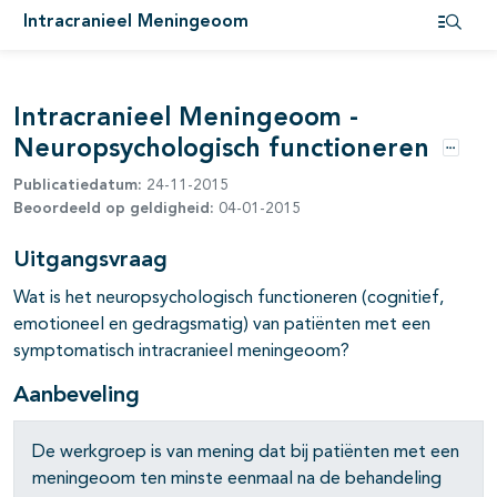
Intracranieel Meningeoom
pagina's open- en dichtklappen
Open i
Intracranieel Meningeoom -
pagina's open- en dichtklappen
Neuropsychologisch functioneren
Opties
Publicatiedatum:
24-11-2015
Beoordeeld op geldigheid:
04-01-2015
Uitgangsvraag
Wat is het neuropsychologisch functioneren (cognitief,
emotioneel en gedragsmatig) van patiënten met een
symptomatisch intracranieel meningeoom?
Aanbeveling
De werkgroep is van mening dat bij patiënten met een
meningeoom ten minste eenmaal na de behandeling