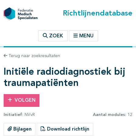
Richtlijnendatabase
t inhoudsopgave
ZOEK
MENU
n binnen deze richtlijn
Terug naar zoekresultaten
Initiële radiodiagnostiek bij
traumapatiënten
VOLGEN
Initiatief:
NVvR
Aantal modules:
12
Bijlagen
Download richtlijn