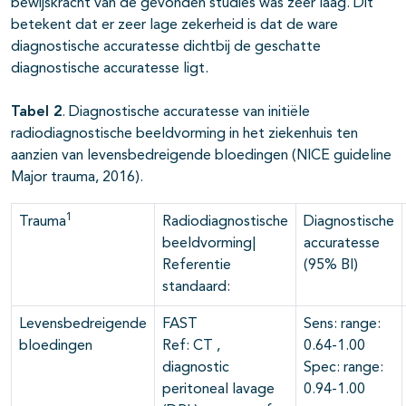
bewijskracht van de gevonden studies was zeer laag. Dit
betekent dat er zeer lage zekerheid is dat de ware
diagnostische accuratesse dichtbij de geschatte
diagnostische accuratesse ligt.
Tabel 2
. Diagnostische accuratesse van initiële
radiodiagnostische beeldvorming in het ziekenhuis ten
aanzien van levensbedreigende bloedingen (NICE guideline
Major trauma, 2016).
1
Trauma
Radiodiagnostische
Diagnostische
beeldvorming|
accuratesse
Referentie
(95% BI)
standaard:
Levensbedreigende
FAST
Sens: range:
bloedingen
Ref: CT ,
0.64-1.00
diagnostic
Spec: range:
peritoneal lavage
0.94-1.00