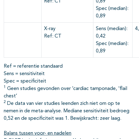
Ref: CT
0,89
Spec (median):
0,89
X-ray
Sens (median):
4
Ref: CT
0,42
Spec (median):
0,89
Ref = referentie standaard
Sens = sensitiviteit
Spec = specificiteit
1
Geen studies gevonden over ‘cardiac tamponade, ‘flail
chest’
2
De data van vier studies leenden zich niet om op te
nemen in de meta-analyse. Mediane sensitiviteit bedroeg
0,52 en de specificiteit was 1. Bewijskracht: zeer laag.
Balans tussen voor- en nadelen