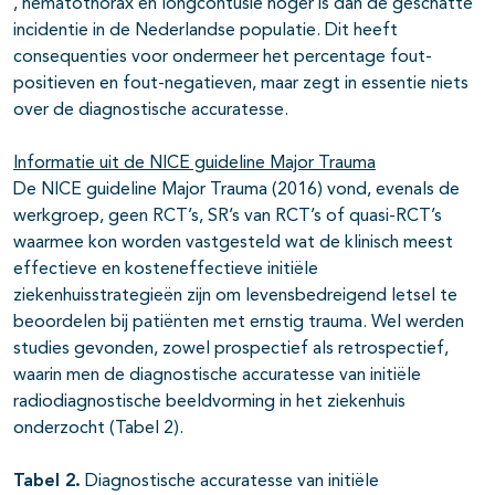
, hematothorax en longcontusie hoger is dan de geschatte
incidentie in de Nederlandse populatie. Dit heeft
consequenties voor ondermeer het percentage fout-
positieven en fout-negatieven, maar zegt in essentie niets
over de diagnostische accuratesse.
Informatie uit de NICE guideline Major Trauma
De NICE guideline Major Trauma (2016) vond, evenals de
werkgroep, geen RCT’s, SR’s van RCT’s of quasi-RCT’s
waarmee kon worden vastgesteld wat de klinisch meest
effectieve en kosteneffectieve initiële
ziekenhuisstrategieën zijn om levensbedreigend letsel te
beoordelen bij patiënten met ernstig trauma. Wel werden
studies gevonden, zowel prospectief als retrospectief,
waarin men de diagnostische accuratesse van initiële
radiodiagnostische beeldvorming in het ziekenhuis
onderzocht (Tabel 2).
Tabel 2.
Diagnostische accuratesse van initiële