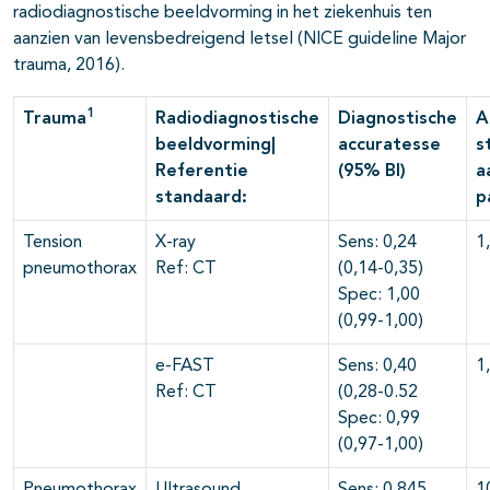
radiodiagnostische beeldvorming in het ziekenhuis ten
aanzien van levensbedreigend letsel (NICE guideline Major
trauma, 2016).
1
Trauma
Radiodiagnostische
Diagnostische
A
beeldvorming|
accuratesse
s
Referentie
(95% BI)
a
standaard:
p
Tension
X-ray
Sens: 0,24
1
pneumothorax
Ref: CT
(0,14-0,35)
Spec: 1,00
(0,99-1,00)
e-FAST
Sens: 0,40
1
Ref: CT
(0,28-0.52
Spec: 0,99
(0,97-1,00)