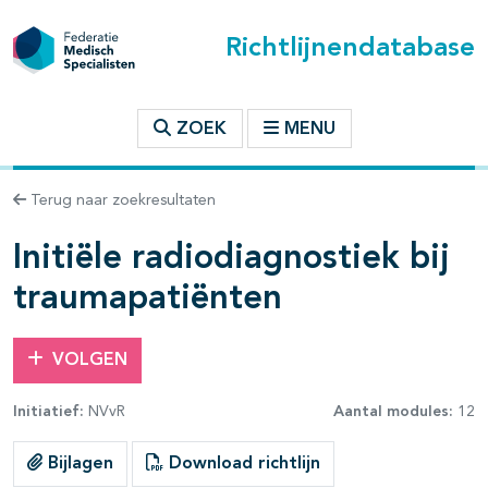
Richtlijnendatabase
t inhoudsopgave
ZOEK
MENU
n binnen deze richtlijn
Terug naar zoekresultaten
Initiële radiodiagnostiek bij
traumapatiënten
VOLGEN
Initiatief:
NVvR
Aantal modules:
12
Bijlagen
Download richtlijn