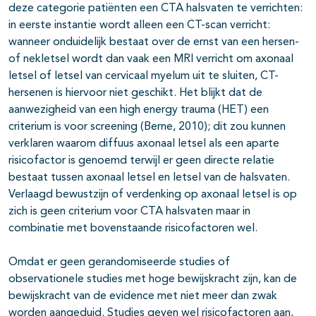
deze categorie patiënten een CTA halsvaten te verrichten:
in eerste instantie wordt alleen een CT-scan verricht:
wanneer onduidelijk bestaat over de ernst van een hersen-
of nekletsel wordt dan vaak een MRI verricht om axonaal
letsel of letsel van cervicaal myelum uit te sluiten, CT-
hersenen is hiervoor niet geschikt. Het blijkt dat de
aanwezigheid van een high energy trauma (HET) een
criterium is voor screening (Berne, 2010); dit zou kunnen
verklaren waarom diffuus axonaal letsel als een aparte
risicofactor is genoemd terwijl er geen directe relatie
bestaat tussen axonaal letsel en letsel van de halsvaten.
Verlaagd bewustzijn of verdenking op axonaal letsel is op
zich is geen criterium voor CTA halsvaten maar in
combinatie met bovenstaande risicofactoren wel.
Omdat er geen gerandomiseerde studies of
observationele studies met hoge bewijskracht zijn, kan de
bewijskracht van de evidence met niet meer dan zwak
worden aangeduid. Studies geven wel risicofactoren aan,