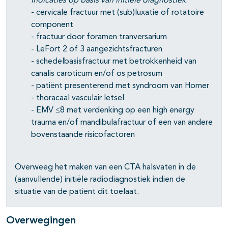
Indicaties op basis van initiële diagnostiek
:
- cervicale fractuur met (sub)luxatie of rotatoire
component
- fractuur door foramen tranversarium
- LeFort 2 of 3 aangezichtsfracturen
- schedelbasisfractuur met betrokkenheid van
canalis caroticum en/of os petrosum
- patiënt presenterend met syndroom van Horner
- thoracaal vasculair letsel
- EMV ≤8 met verdenking op een high energy
trauma en/of mandibulafractuur of een van andere
bovenstaande risicofactoren
Overweeg het maken van een CTA halsvaten in de
(aanvullende) initiële radiodiagnostiek indien de
situatie van de patiënt dit toelaat.
Overwegingen