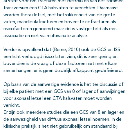
al stelt voor om fracturen met betrokken van het foramen
transversum een CTA halsvaten te verrichten. Daarnaast
worden thoraxletsel, met betrokkenheid van de grote
vaten, mandibulafracturen en bovenste ribfracturen als
risicofactoren genoemd maar dit is vastgesteld als een
associatie en niet via multivariate analyse.
Verder is opvallend dat (Berne, 2010) ook de GCS en ISS
een licht verhoogd risico laten zien, dit is zeer gering en
bovendien is de vraag of deze factoren niet met elkaar
samenhangen: er is geen duidelijk afkappunt gedefinieerd.
Op basis van de aanwezige evidence is het ter discussie of
bij elke patiënt met een GCS van 8 of lager of aanwijzingen
voor axonaal letsel een CTA halsvaten moet worden
verricht.
Er zijn ook meerdere studies die een GCS van 8 en lager en
de aanwezigheid van diffuus axonaal letsel noemen. In de
klinische praktijk is het niet gebruikelijk om standaard bij