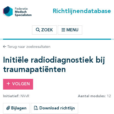
Richtlijnendatabase
t inhoudsopgave
ZOEK
MENU
n binnen deze richtlijn
Terug naar zoekresultaten
Initiële radiodiagnostiek bij
traumapatiënten
VOLGEN
Initiatief:
NVvR
Aantal modules:
12
Bijlagen
Download richtlijn