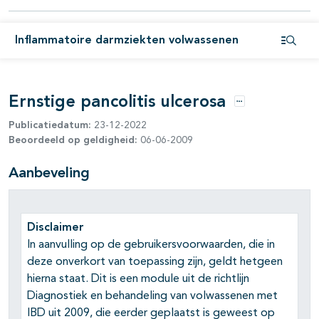
Inflammatoire darmziekten volwassenen
Open i
Ernstige pancolitis ulcerosa
Opties
Publicatiedatum:
23-12-2022
Beoordeeld op geldigheid:
06-06-2009
pagina's open- en dichtklappen
Aanbeveling
Disclaimer
In aanvulling op de gebruikersvoorwaarden, die in
deze onverkort van toepassing zijn, geldt hetgeen
hierna staat. Dit is een module uit de richtlijn
Diagnostiek en behandeling van volwassenen met
IBD uit 2009, die eerder geplaatst is geweest op