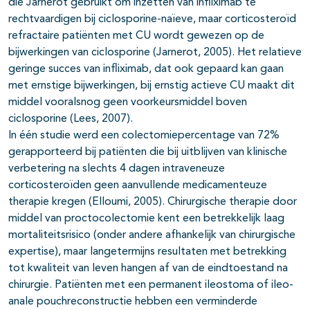
die Jarnerot gebruikt om inzetten van infliximab te
rechtvaardigen bij ciclosporine-naïeve, maar corticosteroïd
refractaire patiënten met CU wordt gewezen op de
bijwerkingen van ciclosporine (Jarnerot, 2005). Het relatieve
geringe succes van infliximab, dat ook gepaard kan gaan
met ernstige bijwerkingen, bij ernstig actieve CU maakt dit
middel vooralsnog geen voorkeursmiddel boven
ciclosporine (Lees, 2007).
In één studie werd een colectomiepercentage van 72%
gerapporteerd bij patiënten die bij uitblijven van klinische
verbetering na slechts 4 dagen intraveneuze
corticosteroïden geen aanvullende medicamenteuze
therapie kregen (Elloumi, 2005). Chirurgische therapie door
middel van proctocolectomie kent een betrekkelijk laag
mortaliteitsrisico (onder andere afhankelijk van chirurgische
expertise), maar langetermijns resultaten met betrekking
tot kwaliteit van leven hangen af van de eindtoestand na
chirurgie. Patiënten met een permanent ileostoma of ileo-
anale pouchreconstructie hebben een verminderde