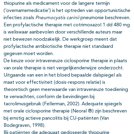
thiopurine als medicament voor de langere termijn
(‘overnamemedicatie’) is het optreden van opportunistische
infecties zoals
Pneumocystis carinii
pneumonie beschreven.
Een profylactische therapie met cotrimoxazol 1 dd 480 mg
is weliswaar aanbevolen door verschillende auteurs maar
niet bewezen noodzakelijk. De werkgroep meent dat
profylactische antibiotische therapie niet standaard
gegeven moet worden.
De keuze voor intraveneuze ciclosporine therapie in plaats
van orale therapie is niet vergelijkenderwijze onderzocht.
Uitgaande van een in het bloed bepaalde dalspiegel als
maat voor effectiviteit (dosis-respons relatie) is
theoretisch geen meerwaarde van intraveneuze toediening
te verwachten, conform de bevindingen bij
tacrolimusgebruik (Fellerman, 2002). Adequate spiegels
met orale ciclosporine therapie (Neoral ®) zijn beschreven
bij ernstig actieve pancolitis bij CU-patiënten (Van
Bodegraven, 1998).
Bij patiënten die adequaat gedoseerde thiopurine