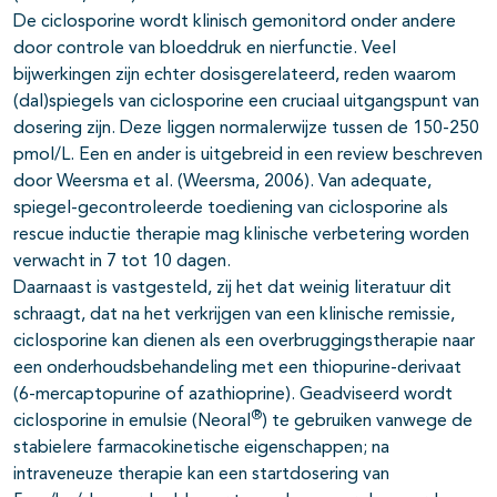
De ciclosporine wordt klinisch gemonitord onder andere
door controle van bloeddruk en nierfunctie. Veel
bijwerkingen zijn echter dosisgerelateerd, reden waarom
(dal)spiegels van ciclosporine een cruciaal uitgangspunt van
dosering zijn. Deze liggen normalerwijze tussen de 150-250
pmol/L. Een en ander is uitgebreid in een review beschreven
door Weersma et al. (Weersma, 2006). Van adequate,
spiegel-gecontroleerde toediening van ciclosporine als
rescue inductie therapie mag klinische verbetering worden
verwacht in 7 tot 10 dagen.
Daarnaast is vastgesteld, zij het dat weinig literatuur dit
schraagt, dat na het verkrijgen van een klinische remissie,
ciclosporine kan dienen als een overbruggingstherapie naar
een onderhoudsbehandeling met een thiopurine-derivaat
(6-mercaptopurine of azathioprine). Geadviseerd wordt
®
ciclosporine in emulsie (Neoral
) te gebruiken vanwege de
stabielere farmacokinetische eigenschappen; na
intraveneuze therapie kan een startdosering van