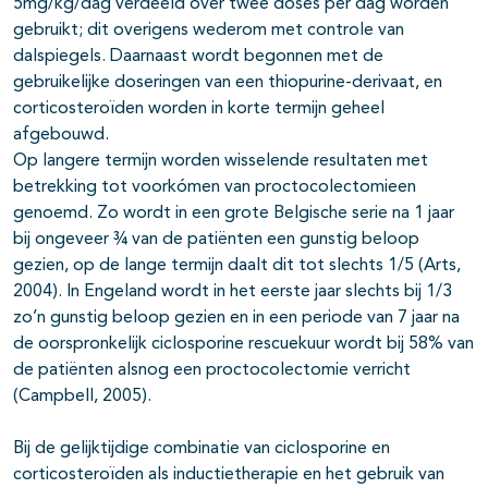
5mg/kg/dag verdeeld over twee doses per dag worden
gebruikt; dit overigens wederom met controle van
dalspiegels. Daarnaast wordt begonnen met de
gebruikelijke doseringen van een thiopurine-derivaat, en
corticosteroïden worden in korte termijn geheel
afgebouwd.
Op langere termijn worden wisselende resultaten met
betrekking tot voorkómen van proctocolectomieen
genoemd. Zo wordt in een grote Belgische serie na 1 jaar
bij ongeveer ¾ van de patiënten een gunstig beloop
gezien, op de lange termijn daalt dit tot slechts 1/5 (Arts,
2004). In Engeland wordt in het eerste jaar slechts bij 1/3
zo’n gunstig beloop gezien en in een periode van 7 jaar na
de oorspronkelijk ciclosporine rescuekuur wordt bij 58% van
de patiënten alsnog een proctocolectomie verricht
(Campbell, 2005).
Bij de gelijktijdige combinatie van ciclosporine en
corticosteroïden als inductietherapie en het gebruik van