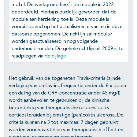
pagina's open- en dichtklappen
mdl.nl. De werkgroep heeft de module in 2022
beoordeeld. Hierbij is duidelijk geworden dat de
pagina's open- en dichtklappen
module aan herziening toe is. Deze module is
vooruitlopend op het actualiseren ervan, nu in deze
database opgenomen. De richtlijn zal modulair
worden geactualiseerd in nog volgende
pagina's open- en dichtklappen
onderhoudsronden. De gehele richtlijn uit 2009 is te
raadplegen via
de bijlage.
pagina's open- en dichtklappen
pagina's open- en dichtklappen
Het gebruik van de zogeheten Travis-criteria (zijnde
verlaging van ontlastingfrequentie onder de 8 x dd en
een daling van de CRP-concentratie onder 45 mg/l)
wordt aanbevolen te gebruiken bij de klinische
beoordeling van therapeutische respons op i.v.-
corticosteroiden bij ernstige (pan)colitis ulcerosa. De
criteria kunnen na 3 tot maximaal 7 dagen gebruikt
worden voor vaststellen van therapeutisch effect en