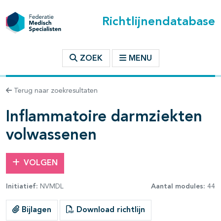
Richtlijnendatabase
t inhoudsopgave
ZOEK
MENU
n binnen deze richtlijn
Terug naar zoekresultaten
les openklappen
Inflammatoire darmziekten
volwassenen
VOLGEN
pagina's open- en dichtklappen
Initiatief:
NVMDL
Aantal modules:
44
Bijlagen
Download richtlijn