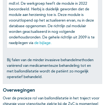
mdl.nl. De werkgroep heeft de module in 2022
pagina's open- en dichtklappen
beoordeeld. Hierbij is duidelijk geworden dat de
module aan herziening toe is. Deze module is
vooruitlopend op het actualiseren ervan, nu in deze
database opgenomen. De richtlijn zal modulair
pagina's open- en dichtklappen
worden geactualiseerd in nog volgende
pagina's open- en dichtklappen
onderhoudsronden. De gehele richtlijn uit 2009 is te
raadplegen via
de bijlage.
pagina's open- en dichtklappen
Bij falen van de minder invasieve behandelmethoden
variërend van medicamenteuze behandeling tot en
met ballondilatatie wordt de patiënt zo mogelijk
operatief behandeld.
Overwegingen
Over de precieze rol van ballondilatatie in het traject voor
chirurgie voor stenotische ziekte bij de ZvC is momenteel