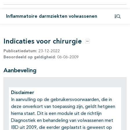
Inflammatoire darmziekten volwassenen
Open i
Indicaties voor chirurgie
Opties
Publicatiedatum:
23-12-2022
Beoordeeld op geldigheid:
06-06-2009
pagina's open- en dichtklappen
Aanbeveling
Disclaimer
In aanvulling op de gebruikersvoorwaarden, die in
deze onverkort van toepassing zijn, geldt hetgeen
hierna staat. Dit is een module uit de richtlijn
Diagnostiek en behandeling van volwassenen met
IBD uit 2009, die eerder geplaatst is geweest op