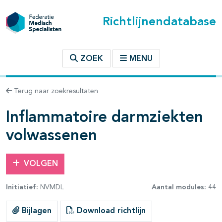
Richtlijnendatabase
t inhoudsopgave
ZOEK
MENU
n binnen deze richtlijn
Terug naar zoekresultaten
les openklappen
Inflammatoire darmziekten
volwassenen
VOLGEN
pagina's open- en dichtklappen
Initiatief:
NVMDL
Aantal modules:
44
pagina's open- en dichtklappen
Bijlagen
Download richtlijn