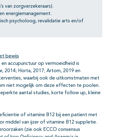
 van zorgverzekeraars).
 en energiemanagement.
sch psycholoog, revalidatie arts en/of
et bewijs
s en accupunctuur op vermoeidheid is
r, 2014; Horta, 2017; Artom, 2019 en
nterventies, waarbij ook de uitkomstmaten met
rom niet mogelijk om deze effecten te poolen.
eperkte aantal studies, korte follow up, kleine
eficientie of vitamine B12 bij een patient met
r middel van ijzer of vitamine B12 suppletie.
eroorzaken (zie ook ECCO consensus