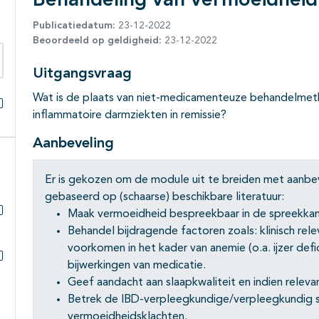
Behandeling van vermoeidheid
Publicatiedatum:
23-12-2022
Beoordeeld op geldigheid:
23-12-2022
Uitgangsvraag
eken binnen deze richtlijn
Wat is de plaats van niet-medicamenteuze behandelmet
inflammatoire darmziekten in remissie?
Alles openklappen
Aanbeveling
Er is gekozen om de module uit te breiden met aanbeve
gebaseerd op (schaarse) beschikbare literatuur:
Maak vermoeidheid bespreekbaar in de spreekka
Subpagina's open- en dichtklappen
Behandel bijdragende factoren zoals: klinisch rel
voorkomen in het kader van anemie (o.a. ijzer defic
bijwerkingen van medicatie.
Subpagina's open- en dichtklappen
Geef aandacht aan slaapkwaliteit en indien relevan
Betrek de IBD-verpleegkundige/verpleegkundig sp
vermoeidheidsklachten.