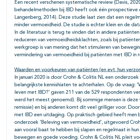
Een recent verschenen systematische review (Davis, 202
behandelmethoden bij IBD heeft ook één prospectieve c
Langenberg, 2014). Deze studie laat zien dat een regelmat
minder vermoeidheid. De studie is echter klein en de data
In de literatuur is terug te vinden dat in andere patiënte
reduceren van vermoeidheidsklachten, zoals bij patiënte
werkgroep is van mening dat het stimuleren van bewegin
vermindering van vermoeidheid bij patiënten met IBD in r
Waarden en voorkeuren van patiënten (en evt. hun verzo
In januari 2020 is door Crohn & Colitis NL een onderzo
belangrijkste kennishiaten te achterhalen. Op de vraag: 
leven met IBD?’ gaven 211 van de 529 respondenten ve
werd het meest genoemd). Bij sommige mensen is deze 
remissie) en bij anderen komt dit veel grilliger voor. Doo
met IBD een uitdaging. Op praktisch gebied heeft men b
onderzoek ‘Beleving van vermoeidheid’, uitgevoerd Croh
aan vooral baat te hebben bij slapen en regelmaat in hu
bewegen en goede voeding. Crohn & Colitis NL pleit voor