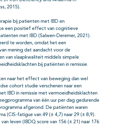
of Iron Deficiency and Anaemia in
ss, 2015).
erapie bij patienten met IBD en
ke een positief effect van cognitieve
 patienten met IBD (Salwen-Deremer, 2021).
teerd te worden, omdat het een
 van mening dat aandacht voor de
en van slaapkwaliteit middels simpele
idheidsklachten bij patiënten in remissie.
jken naar het effect van beweging dan wel
andse cohort studie verschenen naar een
t IBD in remissie met vermoeidheidsklachten
eweegprogramma van één uur per dag gedurende
 programma afgerond. De patiënten waren
(CIS-fatigue van 49 (± 4,7) naar 29 (± 8,9).
 van leven (IBDQ score van 156 (± 21) naar 176