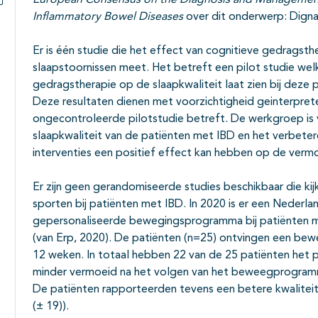
European Consensus on the Diagnosis and Management 
Inflammatory Bowel Diseases
over dit onderwerp: Digna
Subpagina's open- en dichtklappen
Er is één studie die het effect van cognitieve gedragsth
slaapstoornissen meet. Het betreft een pilot studie wel
gedragstherapie op de slaapkwaliteit laat zien bij deze
Deze resultaten dienen met voorzichtigheid geinterpre
ongecontroleerde pilotstudie betreft. De werkgroep is
slaapkwaliteit van de patiënten met IBD en het verbeter
interventies een positief effect kan hebben op de vermoe
Er zijn geen gerandomiseerde studies beschikbaar die ki
sporten bij patiënten met IBD. In 2020 is er een Nederl
gepersonaliseerde bewegingsprogramma bij patiënten me
(van Erp, 2020). De patiënten (n=25) ontvingen een b
12 weken. In totaal hebben 22 van de 25 patiënten het
minder vermoeid na het volgen van het beweegprogramma 
De patiënten rapporteerden tevens een betere kwaliteit
(± 19)).