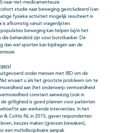
0) naar niet-medicamenteuze
ohort studie naar beweging geïncludeerd (van
ige fysieke activiteit mogelijk resulteert in
 is afkomstig vanuit vragenlijsten.
n populaties beweging kan helpen bij/in het
n die behandeld zijn voor borstkanker. De
g dan wel sporten kan bijdragen aan de
emissie.
rgers)
ek uitgevoerd onder mensen met IBD om de
‘Wat ervaart u als het grootste probleem om te
rmoeidheid aan (het onderwerp vermoeidheid
vermoeidheid constant aanwezig (ook in
r de grilligheid is goed plannen voor patiënten
ehoefte aan werkende interventies. In het
n & Colitis NL in 2015, gaven respondenten
n leven, keuzes maken (grenzen bewaken),
 een multidisciplinaire aanpak