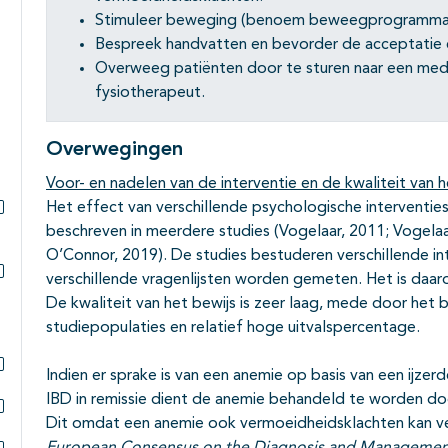
Stimuleer beweging (benoem beweegprogramma’s
Bespreek handvatten en bevorder de acceptatie
Overweeg patiënten door te sturen naar een medi
fysiotherapeut.
Overwegingen
Voor- en nadelen van de interventie en de kwaliteit van h
Het effect van verschillende psychologische interventie
Subpagina's open- en dichtklappen
beschreven in meerdere studies (Vogelaar, 2011; Vogelaa
O’Connor, 2019). De studies bestuderen verschillende i
verschillende vragenlijsten worden gemeten. Het is daa
Subpagina's open- en dichtklappen
De kwaliteit van het bewijs is zeer laag, mede door het b
studiepopulaties en relatief hoge uitvalspercentage.
Indien er sprake is van een anemie op basis van een ijzerd
Subpagina's open- en dichtklappen
IBD in remissie dient de anemie behandeld te worden doo
Dit omdat een anemie ook vermoeidheidsklachten kan v
Subpagina's open- en dichtklappen