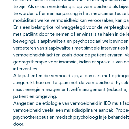
relevante anemie en/of deficiëntie. Vanzelfsprekend di
te zijn. Als er een verdenking is op vermoeidheid als b
te worden of er een aanpassing in het medicamenteuze b
morbiditeit welke vermoeidheid kan veroorzaken, kan p
Er is een belangrijke rol weggelegd voor de verpleegku
met patiënt door te nemen of er winst is te halen in de le
beweging), slaapkwaliteit en psychosociaal welbevinden 
verbeteren van slaapkwaliteit met simpele interventies 
vermoeidheidsklachten zoals door de patiënt ervaren. V
gedragstherapie voor insomnie, indien er sprake is van e
interventies.
Alle patiënten die vermoeid zijn, al dan niet met bijdr
aangereikt hoe om te gaan met de vermoeidheid. Fysieke a
naast energie management, zelfmanagement (educatie, 
patiënt en omgeving.
Aangezien de etiologie van vermoeidheid in IBD multifact
vermoeidheid veelal een multidisciplinaire aanpak. Probee
psychotherapeut en medisch psycholoog in je behandelt
door.