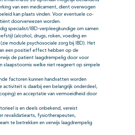
ent inflammatie zo optimaal mogelijk behandeld
ijwerking van een medicament, dient overwogen
eleid kan plaats vinden. Voor eventuele co-
atiënt doorverwezen worden.
ndig specialist/IBD-verpleegkundige om samen
efstijl (alcohol, drugs, roken, voeding en
(zie module psychosociale zorg bij IBD). Het
kan een positief effect hebben op de
erwijs de patient laagdrempelig door voor
en slaapstoornis welke niet reageert op simpele
agende factoren kunnen handvatten worden
ctiviteit is daarbij een belangrijk onderdeel,
coping) en acceptatie van vermoeidheid door
orieel is en deels onbekend, vereist
r revalidatiearts, fysiotherapeuten,
eam te betrekken en verwijs laagdrempelig