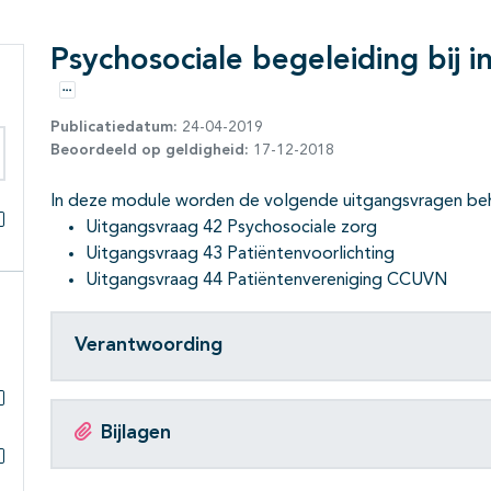
Psychosociale begeleiding bij 
Opties
Publicatiedatum:
24-04-2019
Beoordeeld op geldigheid:
17-12-2018
eken binnen deze richtlijn
In deze module worden de volgende uitgangsvragen beh
Uitgangsvraag 42 Psychosociale zorg
Alles openklappen
Uitgangsvraag 43 Patiëntenvoorlichting
Uitgangsvraag 44 Patiëntenvereniging CCUVN
Verantwoording
Subpagina's open- en dichtklappen
Bijlagen
Subpagina's open- en dichtklappen