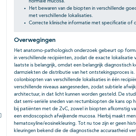
normale mucosa.
Het bewaren van de biopten in verschillende go
met verschillende lokalisaties.
Correcte klinische informatie met specificatie of
Overwegingen
Het anatomo-pathologisch onderzoek gebeurt op forma
in verschillende recipiënten, zodat de exacte lokalisatie
laatste is belangrijk, omdat een belangrijk diagnostisch
darmziekten de distributie van het ontstekingsproces is.
colonbiopten van verschillende lokalisaties in één reci
verschillende niveaus aangesneden, zodat subtiele afwijk
architectuur, in dat licht kunnen worden gesteld. De stu
dat semi-seriële sneden van rectumbiopten de kans op h
bij patiënten met de ZvC, zowel in biopten afkomstig 
een endoscopisch afwijkende mucosa. Hierbij maakt men 
Subpagina's open- en dichtklappen
hematoxyline/eosinekleuring. Tot nu toe zijn er geen h
kleuringen bekend die de diagnostische accuraatheid ve