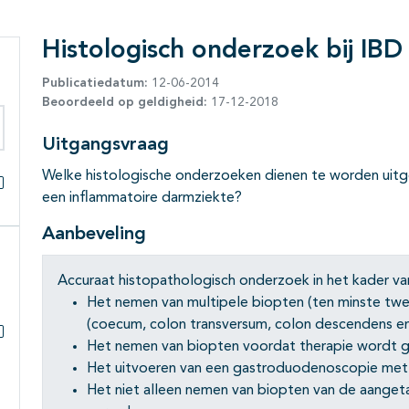
Histologisch onderzoek bij IBD
Publicatiedatum:
12-06-2014
Beoordeeld op geldigheid:
17-12-2018
Uitgangsvraag
eken binnen deze richtlijn
Welke histologische onderzoeken dienen te worden uitge
een inflammatoire darmziekte?
Alles openklappen
Aanbeveling
Accuraat histopathologisch onderzoek in het kader va
Het nemen van multipele biopten (ten minste twe
(coecum, colon transversum, colon descendens en
Het nemen van biopten voordat therapie wordt g
Subpagina's open- en dichtklappen
Het uitvoeren van een gastroduodenoscopie met
Het niet alleen nemen van biopten van de aange