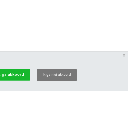
x
k ga akkoord
Ik ga niet akkoord