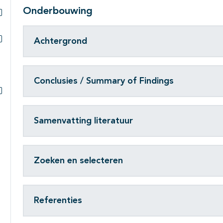
Onderbouwing
Subpagina's open- en dichtklappen
Achtergrond
Subpagina's open- en dichtklappen
Conclusies / Summary of Findings
Subpagina's open- en dichtklappen
Samenvatting literatuur
Zoeken en selecteren
Referenties