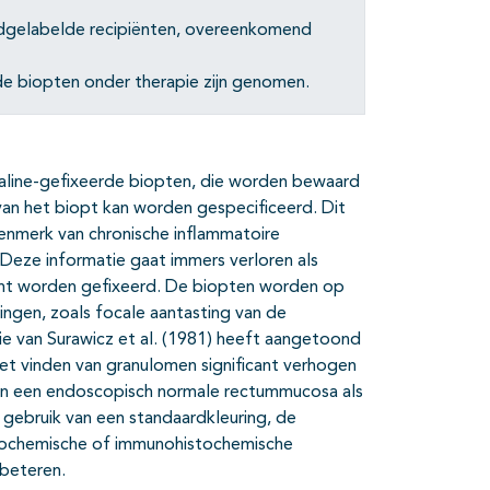
edgelabelde recipiënten, overeenkomend
 de biopten onder therapie zijn genomen.
line-gefixeerde biopten, die worden bewaard
 van het biopt kan worden gespecificeerd. Dit
 kenmerk van chronische inflammatoire
 Deze informatie gaat immers verloren als
piënt worden gefixeerd. De biopten worden op
ingen, zoals focale aantasting van de
die van Surawicz et al. (1981) heeft aangetoond
et vinden van granulomen significant verhogen
van een endoscopisch normale rectummucosa als
gebruik van een standaardkleuring, de
istochemische of immunohistochemische
rbeteren.