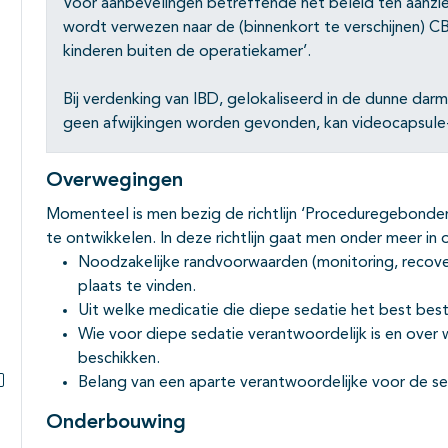
Voor aanbevelingen betreffende het beleid ten aanzie
wordt verwezen naar de (binnenkort te verschijnen) CB
kinderen buiten de operatiekamer’.
Bij verdenking van IBD, gelokaliseerd in de dunne dar
geen afwijkingen worden gevonden, kan videocapsul
Overwegingen
Momenteel is men bezig de richtlijn ‘Proceduregebonden
te ontwikkelen. In deze richtlijn gaat men onder meer i
Noodzakelijke randvoorwaarden (monitoring, recover
plaats te vinden.
Uit welke medicatie die diepe sedatie het best best
Wie voor diepe sedatie verantwoordelijk is en over 
beschikken.
Belang van een aparte verantwoordelijke voor de seda
Subpagina's open- en dichtklappen
Onderbouwing