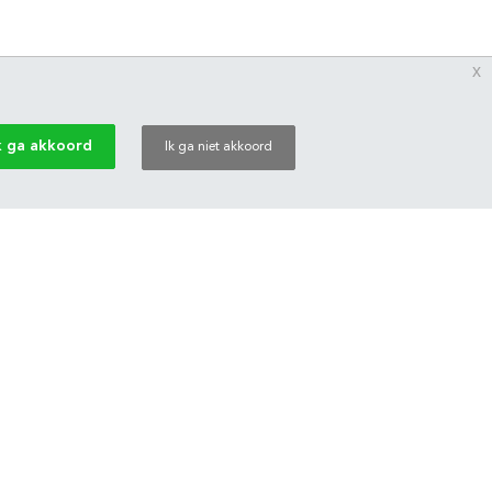
x
k ga akkoord
Ik ga niet akkoord