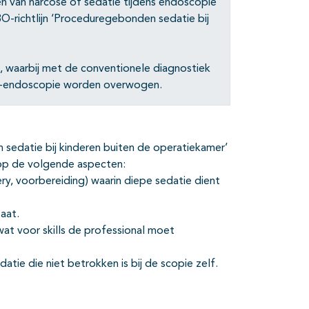
n van narcose of sedatie tijdens endoscopie
O-richtlijn ‘Proceduregebonden sedatie bij
m, waarbij met de conventionele diagnostiek
e-endoscopie worden overwogen.
 sedatie bij kinderen buiten de operatiekamer’
n op de volgende aspecten:
y, voorbereiding) waarin diepe sedatie dient
aat.
wat voor skills de professional moet
tie die niet betrokken is bij de scopie zelf.