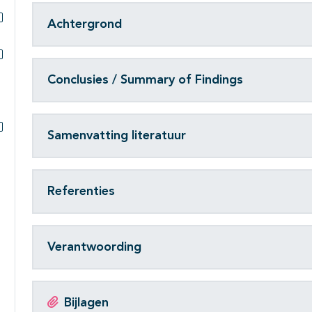
Achtergrond
Subpagina's open- en dichtklappen
Subpagina's open- en dichtklappen
Conclusies / Summary of Findings
Samenvatting literatuur
Subpagina's open- en dichtklappen
Referenties
Verantwoording
Bijlagen