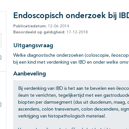
Endoscopisch onderzoek bij IB
Publicatiedatum:
12-06-2014
Beoordeeld op geldigheid:
17-12-2018
Uitgangsvraag
eken binnen deze richtlijn
Welke diagnostische onderzoeken (coloscopie, ileoscop
bij een kind met verdenking van IBD en onder welke om
Alles openklappen
Aanbeveling
Bij verdenking van IBD is het aan te bevelen een ileoc
ileum te verrichten, tegelijkertijd met een gastroduo
biopten per darmsegment (dus uit duodenum, maag, o
ascendens, colon transversum, colon descendens, si
Subpagina's open- en dichtklappen
verkrijging van histopathologisch materiaal.