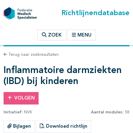
Richtlijnendatabase
t inhoudsopgave
ZOEK
MENU
n binnen deze richtlijn
Terug naar zoekresultaten
Inflammatoire darmziekten
les openklappen
(IBD) bij kinderen
VOLGEN
Initiatief:
NVK
Aantal modules:
58
pagina's open- en dichtklappen
Bijlagen
Download richtlijn
pagina's open- en dichtklappen