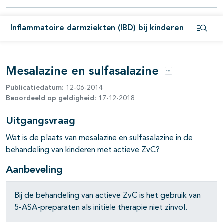
Inflammatoire darmziekten (IBD) bij kinderen
pagina's open- en dichtklappen
Open i
pagina's open- en dichtklappen
Mesalazine en sulfasalazine
Opties
Publicatiedatum:
12-06-2014
Beoordeeld op geldigheid:
17-12-2018
Uitgangsvraag
Wat is de plaats van mesalazine en sulfasalazine in de
behandeling van kinderen met actieve ZvC?
Aanbeveling
Bij de behandeling van actieve ZvC is het gebruik van
5-ASA-preparaten als initiële therapie niet zinvol.
pagina's open- en dichtklappen