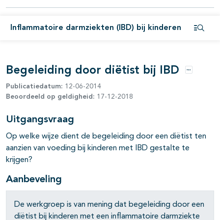
Inflammatoire darmziekten (IBD) bij kinderen
pagina's open- en dichtklappen
Open i
pagina's open- en dichtklappen
Begeleiding door diëtist bij IBD
pagina's open- en dichtklappen
Opties
Publicatiedatum:
12-06-2014
Beoordeeld op geldigheid:
17-12-2018
Uitgangsvraag
Op welke wijze dient de begeleiding door een diëtist ten
aanzien van voeding bij kinderen met IBD gestalte te
krijgen?
Aanbeveling
pagina's open- en dichtklappen
De werkgroep is van mening dat begeleiding door een
diëtist bij kinderen met een inflammatoire darmziekte