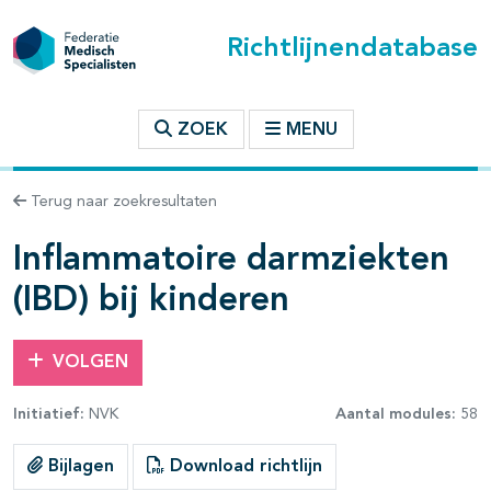
Richtlijnendatabase
t inhoudsopgave
ZOEK
MENU
n binnen deze richtlijn
Terug naar zoekresultaten
Inflammatoire darmziekten
les openklappen
(IBD) bij kinderen
VOLGEN
Initiatief:
NVK
Aantal modules:
58
pagina's open- en dichtklappen
Bijlagen
Download richtlijn
pagina's open- en dichtklappen