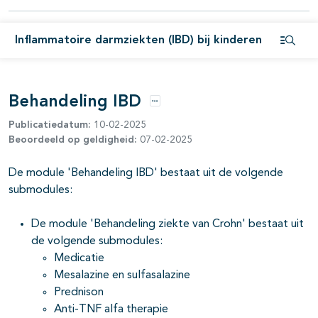
Inflammatoire darmziekten (IBD) bij kinderen
pagina's open- en dichtklappen
Open i
pagina's open- en dichtklappen
Behandeling IBD
pagina's open- en dichtklappen
Opties
Publicatiedatum:
10-02-2025
Beoordeeld op geldigheid:
07-02-2025
De module 'Behandeling IBD' bestaat uit de volgende
submodules:
De module 'Behandeling ziekte van Crohn' bestaat uit
de volgende submodules:
Medicatie
pagina's open- en dichtklappen
Mesalazine en sulfasalazine
Prednison
Anti-TNF alfa therapie