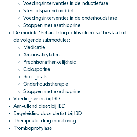
Voedingsinterventies in de inductiefase
pagina's open- en dichtklappen
Steroïdsparend middel
Voedingsinterventies in de onderhoudsfase
Stoppen met azathioprine
De module 'Behandeling colitis ulcerosa' bestaat uit
de volgende submodules:
Medicatie
Aminosalicylaten
Prednisonafhankelijkheid
Ciclosporine
Biologicals
Onderhoudstherapie
Stoppen met azathioprine
Voedingseisen bij IBD
Aanvullend dieet bij IBD
Begeleiding door diëtist bij IBD
Therapeutic drug monitoring
Tromboprofylase