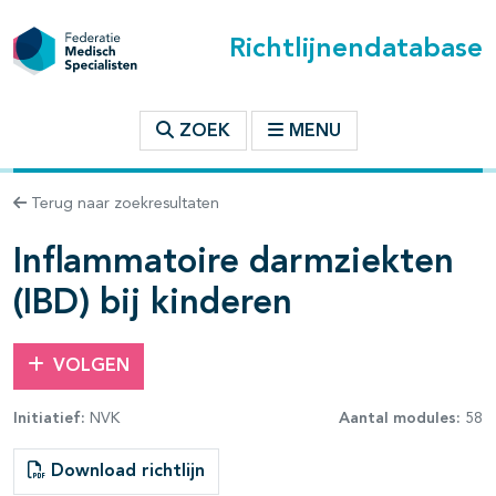
Richtlijnendatabase
t inhoudsopgave
ZOEK
MENU
n binnen deze richtlijn
Terug naar zoekresultaten
Inflammatoire darmziekten
les openklappen
(IBD) bij kinderen
VOLGEN
Initiatief:
NVK
Aantal modules:
58
pagina's open- en dichtklappen
Download richtlijn
pagina's open- en dichtklappen