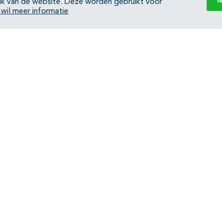
I
ik van de website. Deze worden gebruikt voor
k wil meer informatie
Back to top