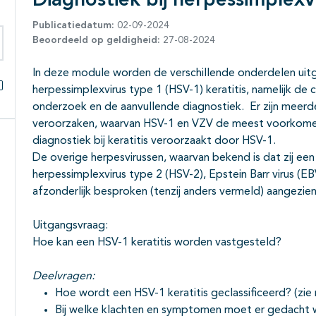
Diagnostiek bij herpessimplexvi
Publicatiedatum:
02-09-2024
Beoordeeld op geldigheid:
27-08-2024
eken binnen deze richtlijn
In deze module worden de verschillende onderdelen uit
herpessimplexvirus type 1 (HSV-1) keratitis, namelijk de 
Alles openklappen
onderzoek en de aanvullende diagnostiek. Er zijn meerde
veroorzaken, waarvan HSV-1 en VZV de meest voorkomend
diagnostiek bij keratitis veroorzaakt door HSV-1.
De overige herpesvirussen, waarvan bekend is dat zij een
herpessimplexvirus type 2 (HSV-2), Epstein Barr virus (
afzonderlijk besproken (tenzij anders vermeld) aangezien
Uitgangsvraag:
Hoe kan een HSV-1 keratitis worden vastgesteld?
Deelvragen:
Hoe wordt een HSV-1 keratitis geclassificeerd? (zi
Bij welke klachten en symptomen moet er gedacht w