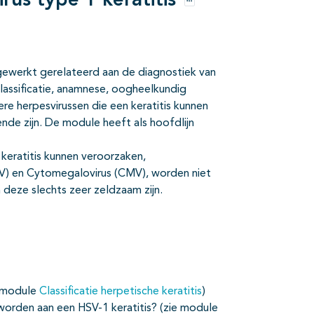
rus type 1 keratitis
Opties
gewerkt gerelateerd aan de diagnostiek van
classificatie, anamnese, oogheelkundig
re herpesvirussen die een keratitis kunnen
e zijn. De module heeft als hoofdlijn
 keratitis kunnen veroorzaken,
EBV) en Cytomegalovirus (CMV), worden niet
 deze slechts zeer zeldzaam zijn.
e module
Classificatie herpetische keratitis
)
orden aan een HSV-1 keratitis? (zie module