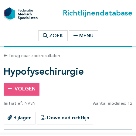
Richtlijnendatabase
t inhoudsopgave
ZOEK
MENU
n binnen deze richtlijn
Terug naar zoekresultaten
Hypofysechirurgie
VOLGEN
Initiatief:
NVvN
Aantal modules:
12
Bijlagen
Download richtlijn