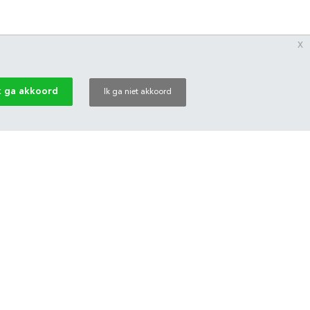
x
k ga akkoord
Ik ga niet akkoord