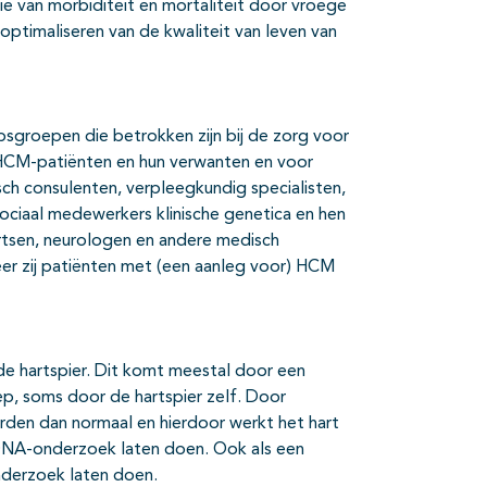
ie van morbiditeit en mortaliteit door vroege
timaliseren van de kwaliteit van leven van
epsgroepen die betrokken zijn bij de zorg voor
r HCM-patiënten en hun verwanten en voor
isch consulenten, verpleegkundig specialisten,
sociaal medewerkers klinische genetica en hen
sartsen, neurologen en andere medisch
eer zij patiënten met (een aanleg voor) HCM
e hartspier. Dit komt meestal door een
p, soms door de hartspier zelf. Door
rden dan normaal en hierdoor werkt het hart
u DNA-onderzoek laten doen. Ook als een
nderzoek laten doen.