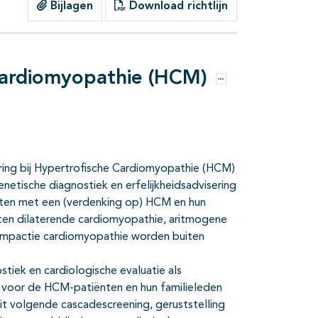
Bijlagen
Download richtlijn
 Cardiomyopathie (HCM)
Opties
sering bij Hypertrofische Cardiomyopathie (HCM)
etische diagnostiek en erfelijkheidsadvisering
nten met een (verdenking op) HCM en hun
eten dilaterende cardiomyopathie, aritmogene
ompactie cardiomyopathie worden buiten
tiek en cardiologische evaluatie als
n voor de HCM-patiënten en hun familieleden
it volgende cascadescreening, geruststelling