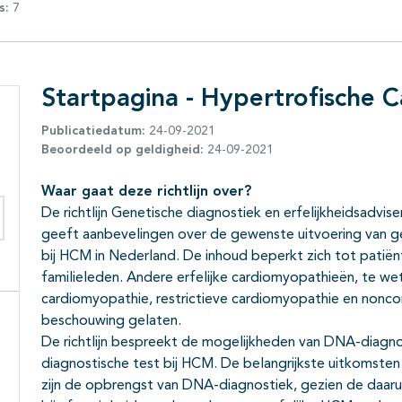
s:
7
Startpagina - Hypertrofische
Publicatiedatum:
24-09-2021
Beoordeeld op geldigheid:
24-09-2021
Waar gaat deze richtlijn over?
De richtlijn Genetische diagnostiek en erfelijkheidsadvi
geeft aanbevelingen over de gewenste uitvoering van gen
eken binnen deze richtlijn
bij HCM in Nederland. De inhoud beperkt zich tot patië
familieleden. Andere erfelijke cardiomyopathieën, te w
cardiomyopathie, restrictieve cardiomyopathie en nonc
beschouwing gelaten.
De richtlijn bespreekt de mogelijkheden van DNA-diagnos
diagnostische test bij HCM. De belangrijkste uitkomste
zijn de opbrengst van DNA-diagnostiek, gezien de daaru