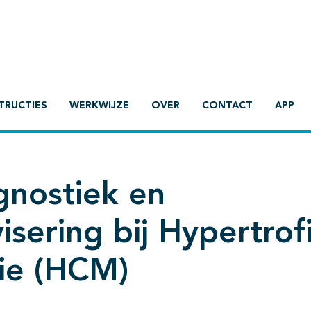
TRUCTIES
WERKWIJZE
OVER
CONTACT
APP
gnostiek en
visering bij Hypertrof
ie (HCM)