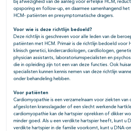
bij afwezigheid van de aanleg voor erfelijke HCM, reduct
opsporing en follow-up, en daarmee samenhangend het op
HCM- patiënten en presymptomatische dragers.
Voor wie is deze richtlijn bedoeld?
Deze richtlijn is geschreven voor alle leden van de bero
patiënten met HCM. Primair is de richtlijn bedoeld voo
klinisch genetici, kindercardiologen, cardliologen, genet
physician assistants, laboratoriumspecialisten en psycho
die in opleiding zijn tot een van deze functies. Ook hui
specialisten kunnen kennis nemen van deze richtlijn wann
onder behandeling hebben.
Voor pati
ë
nten
Cardiomyopathie is een verzamelnaam voor ziekten van d
afgesloten kransslagader of een slecht werkende hartkle
cardiomyopathie kan de hartspier oprekken of dikker wo
minder goed. Als u een verdikte hartspier heeft, kunt 
verdikte hartspier in de familie voorkomt, kunt u DNA-o