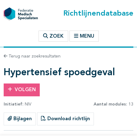
Richtlijnendatabase
t inhoudsopgave
ZOEK
MENU
n binnen deze richtlijn
Terug naar zoekresultaten
les openklappen
Hypertensief spoedgeval
VOLGEN
Initiatief:
NIV
Aantal modules:
13
pagina's open- en dichtklappen
Bijlagen
Download richtlijn
pagina's open- en dichtklappen