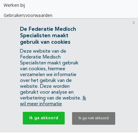
Werken bij
Gebruikersvoorwaarden
x
Privacyverklaring
De Federatie Medisch
Specialisten maakt
Contact
gebruik van cookies
Mercatorlaan 1200
Deze website van de
3528 BL Utrecht
Federatie Medisch
Specialisten maakt gebruik
van cookies, hiermee
(088) 505 34 34
verzamelen we informatie
info@richtlijnendatabase.nl
over het gebruik van de
website. Deze worden
gebruikt voor analyse en
YouTube
LinkedIn
verbetering van de website.
Ik
wil meer informatie
KvK Federatie Medisch Specialisten:
40483480
Ik ga akkoord
Ik ga niet akkoord
Privacyverklaring