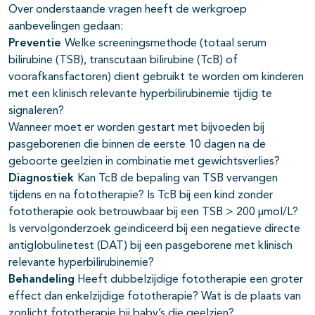
Over onderstaande vragen heeft de werkgroep
aanbevelingen gedaan:
Preventie
Welke screeningsmethode (totaal serum
bilirubine (TSB), transcutaan bilirubine (TcB) of
voorafkansfactoren) dient gebruikt te worden om kinderen
met een klinisch relevante hyperbilirubinemie tijdig te
signaleren?
Wanneer moet er worden gestart met bijvoeden bij
pasgeborenen die binnen de eerste 10 dagen na de
geboorte geelzien in combinatie met gewichtsverlies?
Diagnostiek
Kan TcB de bepaling van TSB vervangen
tijdens en na fototherapie? Is TcB bij een kind zonder
fototherapie ook betrouwbaar bij een TSB > 200 µmol/L?
Is vervolgonderzoek geïndiceerd bij een negatieve directe
antiglobulinetest (DAT) bij een pasgeborene met klinisch
relevante hyperbilirubinemie?
Behandeling
Heeft dubbelzijdige fototherapie een groter
effect dan enkelzijdige fototherapie? Wat is de plaats van
zonlicht fototherapie bij baby’s die geelzien?