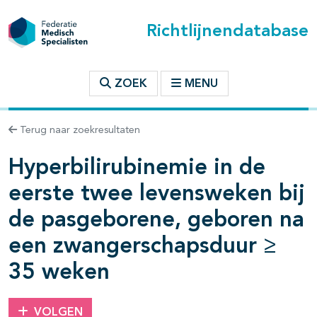
Richtlijnendatabase
t inhoudsopgave
ZOEK
MENU
Terug naar zoekresultaten
n binnen deze richtlijn
Hyperbilirubinemie in de
eerste twee levensweken bij
de pasgeborene, geboren na
een zwangerschapsduur ≥
35 weken
VOLGEN