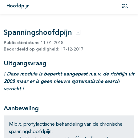
Hoofdpijn
Open i
Spanningshoofdpijn
Opties
Publicatiedatum:
11-01-2018
Beoordeeld op geldigheid:
17-12-2017
Uitgangsvraag
! Deze module is beperkt aangepast n.a.v. de richtlijn uit
2008 maar er is geen nieuwe systematische search
verricht !
Aanbeveling
M.b.t. profylactische behandeling van de chronische
spanningshoofdpijn: