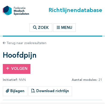
Richtlijnendatabase
t inhoudsopgave
ZOEK
MENU
n binnen deze richtlijn
Terug naar zoekresultaten
les openklappen
Hoofdpijn
VOLGEN
Initiatief:
NVN
Aantal modules:
21
pagina's open- en dichtklappen
Bijlagen
Download richtlijn
pagina's open- en dichtklappen