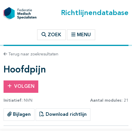
Richtlijnendatabase
t inhoudsopgave
ZOEK
MENU
n binnen deze richtlijn
Terug naar zoekresultaten
les openklappen
Hoofdpijn
VOLGEN
Initiatief:
NVN
Aantal modules:
21
pagina's open- en dichtklappen
Bijlagen
Download richtlijn