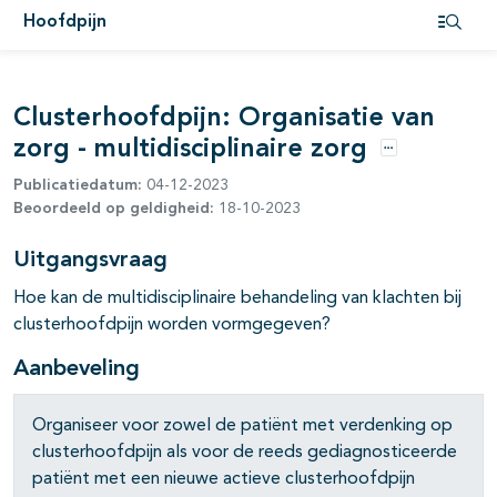
pagina's open- en dichtklappen
Hoofdpijn
Open i
Clusterhoofdpijn: Organisatie van
zorg - multidisciplinaire zorg
Opties
pagina's open- en dichtklappen
Publicatiedatum:
04-12-2023
Beoordeeld op geldigheid:
18-10-2023
Uitgangsvraag
Hoe kan de multidisciplinaire behandeling van klachten bij
clusterhoofdpijn worden vormgegeven?
Aanbeveling
Organiseer voor zowel de patiënt met verdenking op
clusterhoofdpijn als voor de reeds gediagnosticeerde
patiënt met een nieuwe actieve clusterhoofdpijn