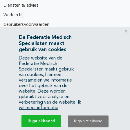
Diensten & advies
Werken bij
Gebruikersvoorwaarden
x
Privacyverklaring
De Federatie Medisch
Specialisten maakt
Contact
gebruik van cookies
Mercatorlaan 1200
Deze website van de
3528 BL Utrecht
Federatie Medisch
Specialisten maakt gebruik
van cookies, hiermee
(088) 505 34 34
verzamelen we informatie
info@richtlijnendatabase.nl
over het gebruik van de
website. Deze worden
gebruikt voor analyse en
YouTube
LinkedIn
verbetering van de website.
Ik
wil meer informatie
KvK Federatie Medisch Specialisten:
40483480
Ik ga akkoord
Ik ga niet akkoord
Privacyverklaring