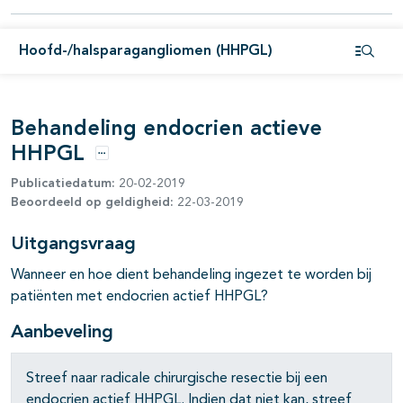
Hoofd-/halsparagangliomen (HHPGL)
Open i
Behandeling endocrien actieve
HHPGL
pagina's open- en dichtklappen
Opties
Publicatiedatum:
20-02-2019
Beoordeeld op geldigheid:
22-03-2019
Uitgangsvraag
Wanneer en hoe dient behandeling ingezet te worden bij
patiënten met endocrien actief HHPGL?
Aanbeveling
Streef naar radicale chirurgische resectie bij een
endocrien actief HHPGL. Indien dat niet kan, streef