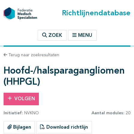
Richtlijnendatabase
t inhoudsopgave
ZOEK
MENU
n binnen deze richtlijn
Terug naar zoekresultaten
les openklappen
Hoofd-/halsparagangliomen
(HHPGL)
VOLGEN
Initiatief:
NVKNO
Aantal modules:
20
pagina's open- en dichtklappen
Bijlagen
Download richtlijn
pagina's open- en dichtklappen