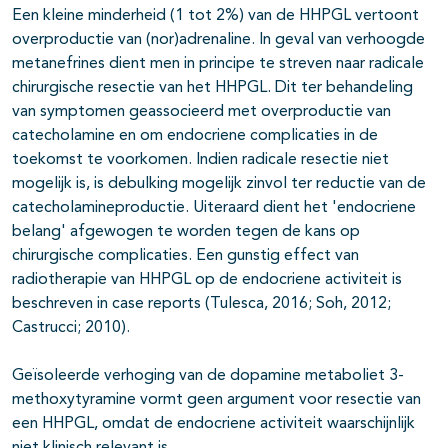
Een kleine minderheid (1 tot 2%) van de HHPGL vertoont
overproductie van (nor)adrenaline. In geval van verhoogde
metanefrines dient men in principe te streven naar radicale
chirurgische resectie van het HHPGL. Dit ter behandeling
van symptomen geassocieerd met overproductie van
catecholamine en om endocriene complicaties in de
toekomst te voorkomen. Indien radicale resectie niet
mogelijk is, is debulking mogelijk zinvol ter reductie van de
catecholamineproductie. Uiteraard dient het 'endocriene
belang' afgewogen te worden tegen de kans op
chirurgische complicaties. Een gunstig effect van
radiotherapie van HHPGL op de endocriene activiteit is
beschreven in case reports (Tulesca, 2016; Soh, 2012;
Castrucci; 2010).
Geïsoleerde verhoging van de dopamine metaboliet 3-
methoxytyramine vormt geen argument voor resectie van
een HHPGL, omdat de endocriene activiteit waarschijnlijk