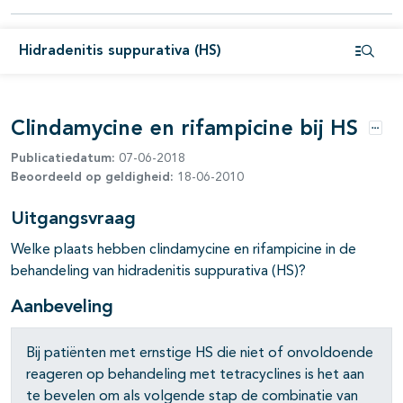
Hidradenitis suppurativa (HS)
Open i
Clindamycine en rifampicine bij HS
Opti
Publicatiedatum:
07-06-2018
Beoordeeld op geldigheid:
18-06-2010
pagina's open- en dichtklappen
Uitgangsvraag
pagina's open- en dichtklappen
Welke plaats hebben clindamycine en rifampicine in de
pagina's open- en dichtklappen
behandeling van hidradenitis suppurativa (HS)?
Aanbeveling
Bij patiënten met ernstige HS die niet of onvoldoende
pagina's open- en dichtklappen
reageren op behandeling met tetracyclines is het aan
te bevelen om als volgende stap de combinatie van