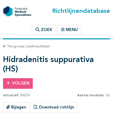
Richtlijnendatabase
t inhoudsopgave
ZOEK
MENU
n binnen deze richtlijn
Terug naar zoekresultaten
les openklappen
Hidradenitis suppurativa
(HS)
VOLGEN
Initiatief:
NVDV
Aantal modules:
56
Bijlagen
Download richtlijn