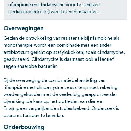
pagina's open- en dichtklappen
rifampicine en clindamycine voor te schrijven
gedurende enkele (twee tot vier) maanden.
pagina's open- en dichtklappen
pagina's open- en dichtklappen
Overwegingen
Gezien de ontwikkeling van resistentie bij rifampicine als
pagina's open- en dichtklappen
monotherapie wordt een combinatie met een ander
pagina's open- en dichtklappen
antibioticum gericht op stafylokokken, zoals clindamycine,
geadviseerd. Clindamycine is daarnaast ook effectief
pagina's open- en dichtklappen
tegen anaerobe bacteriën.
Bij de overweging de combinatiebehandeling van
rifampicine met clindamycine te starten, moet rekening
worden gehouden met de veelvuldig gerapporteerde
bijwerking: de kans op het optreden van diarree.
Er zijn geen vergelijkende studies bekend. Onderzoek is
daarom sterk aan te bevelen.
Onderbouwing