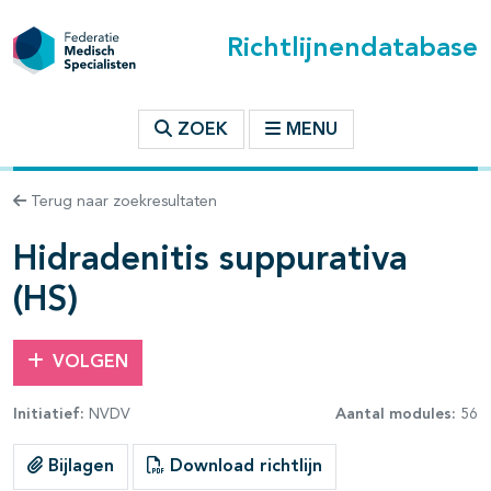
Richtlijnendatabase
t inhoudsopgave
ZOEK
MENU
n binnen deze richtlijn
Terug naar zoekresultaten
les openklappen
Hidradenitis suppurativa
(HS)
VOLGEN
Initiatief:
NVDV
Aantal modules:
56
Bijlagen
Download richtlijn