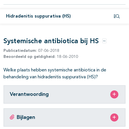
Hidradenitis suppurativa (HS)
Open i
Systemische antibiotica bij HS
Opties
Publicatiedatum:
07-06-2018
Beoordeeld op geldigheid:
18-06-2010
pagina's open- en dichtklappen
Welke plaats hebben systemische antibiotica in de
pagina's open- en dichtklappen
behandeling van hidradenitis suppurativa (HS)?
pagina's open- en dichtklappen
Verantwoording
Bijlagen
pagina's open- en dichtklappen