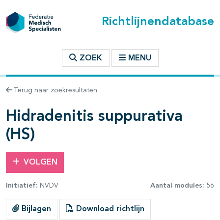
Richtlijnendatabase
t inhoudsopgave
ZOEK
MENU
n binnen deze richtlijn
Terug naar zoekresultaten
les openklappen
Hidradenitis suppurativa
(HS)
VOLGEN
Initiatief:
NVDV
Aantal modules:
56
Bijlagen
Download richtlijn