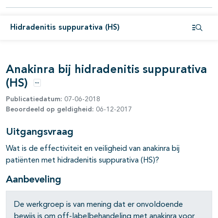
Hidradenitis suppurativa (HS)
Open i
Anakinra bij hidradenitis suppurativa
(HS)
Opties
Publicatiedatum:
07-06-2018
pagina's open- en dichtklappen
Beoordeeld op geldigheid:
06-12-2017
pagina's open- en dichtklappen
Uitgangsvraag
pagina's open- en dichtklappen
Wat is de effectiviteit en veiligheid van anakinra bij
patiënten met hidradenitis suppurativa (HS)?
pagina's open- en dichtklappen
Aanbeveling
pagina's open- en dichtklappen
De werkgroep is van mening dat er onvoldoende
pagina's open- en dichtklappen
bewijs is om off-labelbehandeling met anakinra voor