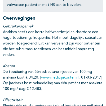
pagina's open- en dichtklappen
volwassen patiënten met HS aan te bevelen.
Overwegingen
Gebruikersgemak
Anakinra heeft een korte halfwaardetijd en daardoor een
hoge toedieningsfrequentie. Het moet dagelijks subcutaan
worden toegediend. Dit kan vervelend zijn voor patiënten
die het subcutaan toedienen van het middel onprettig
vinden.
Kosten
De toediening van één subcutane injectie van 100 mg
pagina's open- en dichtklappen
anakinra kost € 34,20. [
www.medicijnkosten.nl
; 01-03-2017]
Op jaarbasis kost behandeling van één patiënt met anakinra
pagina's open- en dichtklappen
100 mg / dag € 12.483,-.
pagina's open- en dichtklappen
Effectiviteit